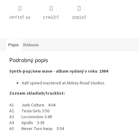
OPÝTAŤ SA
STRÁŽIŤ
ZDIEĽAŤ
Popis
Diskusia
Podrobný popis
Synth-pop/new wave - album vydaný v roku 1984
Half speed mastered at Abbey Road Studios
Zoznam skladieb/tracklist:
A1 Junk Culture 4:04
A2 Tesla Girls 3:50
A3 Locomotion 3:49
A4 Apollo 3:38
A5 Never Turn Away 3:54