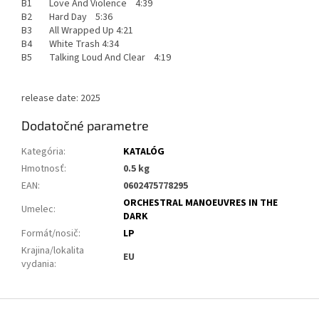
B1 Love And Violence 4:39
B2 Hard Day 5:36
B3 All Wrapped Up 4:21
B4 White Trash 4:34
B5 Talking Loud And Clear 4:19
release date: 2025
Dodatočné parametre
Kategória
:
KATALÓG
Hmotnosť
:
0.5 kg
EAN
:
0602475778295
ORCHESTRAL MANOEUVRES IN THE
Umelec
:
DARK
Formát/nosič
:
LP
Krajina/lokalita
EU
vydania
:
Z