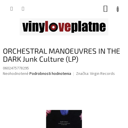
Prejsť
NÁKUP
na
obsah
KOŠÍK
ORCHESTRAL MANOEUVRES IN THE
DARK Junk Culture (LP)
0602475778295
Priemerné
Neohodnotené
Podrobnosti hodnotenia
Značka:
Virgin Records
hodnotenie
produktu
je
0,0
z
5
hviezdičiek.