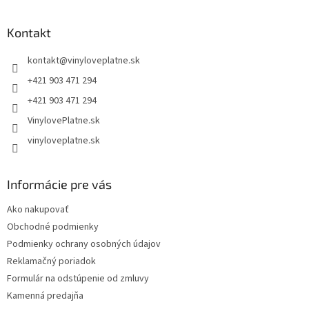
á
p
ä
Kontakt
t
kontakt
@
vinyloveplatne.sk
i
e
+421 903 471 294
+421 903 471 294
VinylovePlatne.sk
vinyloveplatne.sk
Informácie pre vás
Ako nakupovať
Obchodné podmienky
Podmienky ochrany osobných údajov
Reklamačný poriadok
Formulár na odstúpenie od zmluvy
Kamenná predajňa