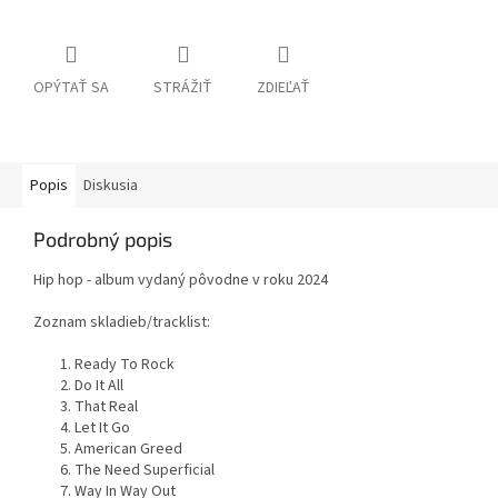
OPÝTAŤ SA
STRÁŽIŤ
ZDIEĽAŤ
Popis
Diskusia
Podrobný popis
Hip hop - album vydaný pôvodne v roku 2024
Zoznam skladieb/tracklist:
1. Ready To Rock
2. Do It All
3. That Real
4. Let It Go
5. American Greed
6. The Need Superficial
7. Way In Way Out