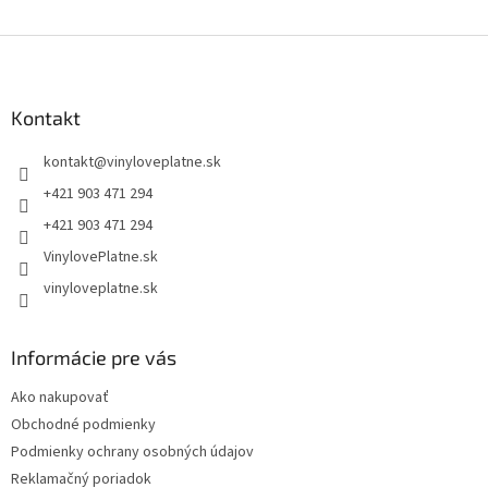
Z
á
p
ä
Kontakt
t
kontakt
@
vinyloveplatne.sk
i
e
+421 903 471 294
+421 903 471 294
VinylovePlatne.sk
vinyloveplatne.sk
Informácie pre vás
Ako nakupovať
Obchodné podmienky
Podmienky ochrany osobných údajov
Reklamačný poriadok