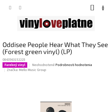
Prejsť
NÁKUP
na
obsah
KOŠÍK
Oddisee People Hear What They See
(Forest green vinyl) (LP)
0843563152225
Priemerné
Neohodnotené
Podrobnosti hodnotenia
Farebný vinyl
hodnotenie
Značka:
Mello Music Group
produktu
je
0,0
z
5
hviezdičiek.