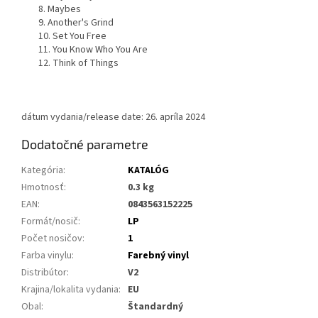
8. Maybes
9. Another's Grind
10. Set You Free
11. You Know Who You Are
12. Think of Things
dátum vydania/release date: 26. apríla 2024
Dodatočné parametre
Kategória
:
KATALÓG
Hmotnosť
:
0.3 kg
EAN
:
0843563152225
Formát/nosič
:
LP
Počet nosičov
:
1
Farba vinylu
:
Farebný vinyl
Distribútor
:
V2
Krajina/lokalita vydania
:
EU
Obal
:
Štandardný