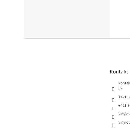
Z
á
p
ä
t
Kontakt
i
e
kontak
sk
+421 9
+421 9
Vinylo
vinylo