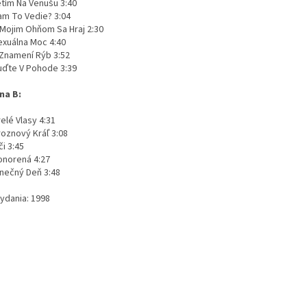
etím Na Venušu 3:40
am To Vedie? 3:04
 Mojim Ohňom Sa Hraj 2:30
exuálna Moc 4:40
 Znamení Rýb 3:52
uďte V Pohode 3:39
na B:
elé Vlasy 4:31
roznový Kráľ 3:08
i 3:45
onorená 4:27
lnečný Deň 3:48
vydania: 1998