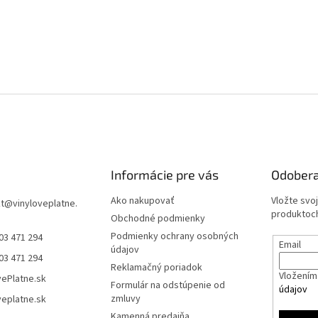
Informácie pre vás
Odobera
Ako nakupovať
Vložte svo
t
@
vinyloveplatne.
produktoch
Obchodné podmienky
Podmienky ochrany osobných
03 471 294
Email
údajov
03 471 294
Reklamačný poriadok
Vložením 
vePlatne.sk
Formulár na odstúpenie od
údajov
zmluvy
veplatne.sk
Kamenná predajňa