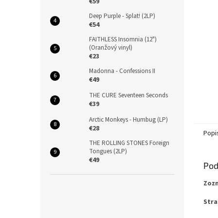
€59
Deep Purple - Splat! (2LP)
€54
FAITHLESS Insomnia (12")
(Oranžový vinyl)
€23
Madonna - Confessions II
€49
THE CURE Seventeen Seconds
€39
Arctic Monkeys - Humbug (LP)
€28
Popi
THE ROLLING STONES Foreign
Tongues (2LP)
€49
Pod
Zozn
Stra