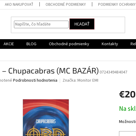
AKO NAKUPOVAŤ
OBCHODNÉ PODMIENKY
PODMIENKY OCHRANY
HĽADAŤ
AKCIE
BLOG
Obchodné podmienky
Kontakty
Re
 – Chupacabras (MC BAZÁR)
0724349484047
né
notené
Podrobnosti hodnotenia
Značka:
Monitor EMI
nie
€20
u
Jednotk
Na sk
cena:
iek.
Možnosti