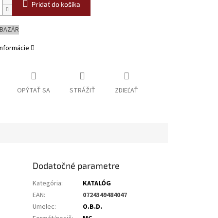
Pridať do košíka
 BAZÁR
informácie
OPÝTAŤ SA
STRÁŽIŤ
ZDIEĽAŤ
Dodatočné parametre
Kategória
:
KATALÓG
EAN
:
0724349484047
Umelec
:
O.B.D.