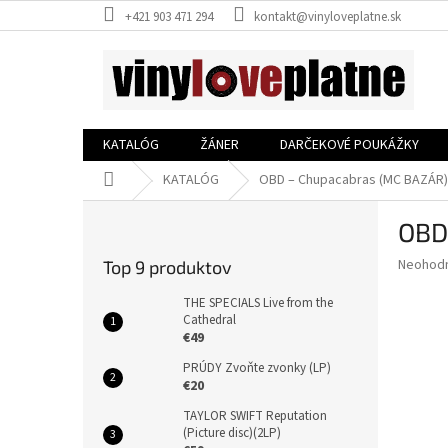
Prejsť
+421 903 471 294
kontakt@vinyloveplatne.sk
na
obsah
KATALÓG
ŽÁNER
DARČEKOVÉ POUKÁŽKY
Domov
KATALÓG
OBD – Chupacabras (MC BAZÁR)
B
OBD
o
č
Priemer
Neohod
Top 9 produktov
n
hodnote
ý
produkt
THE SPECIALS Live from the
p
Cathedral
je
€49
0,0
a
z
n
PRÚDY Zvoňte zvonky (LP)
5
e
€20
hviezdič
l
TAYLOR SWIFT Reputation
(Picture disc)(2LP)