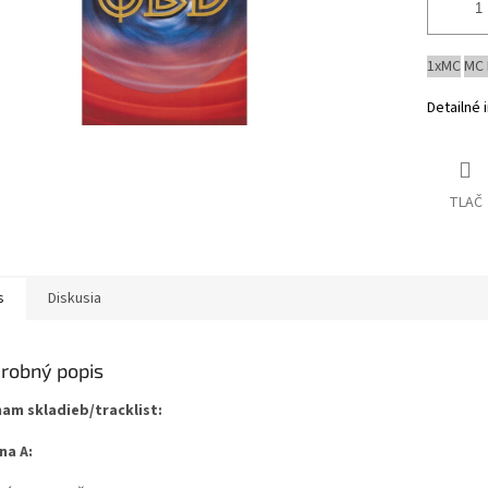
1xMC
MC
Detailné 
TLAČ
s
Diskusia
robný popis
am skladieb/tracklist:
na A: