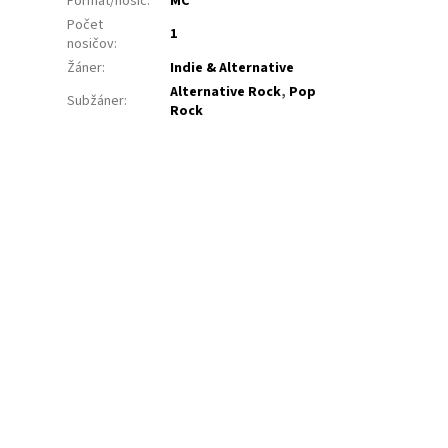
Formát/nosič
:
MC
Počet
1
nosičov
:
Žáner
:
Indie & Alternative
Alternative Rock
,
Pop
Subžáner
:
Rock