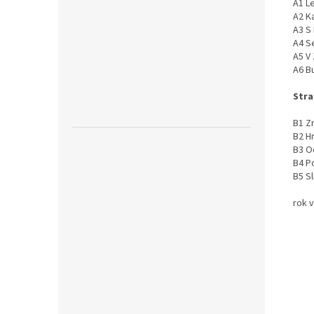
A1 L
A2 K
A3 S
A4 S
A5 V
A6 B
Stra
B1 Zr
B2 H
B3 Oč
B4 P
B5 S
rok 