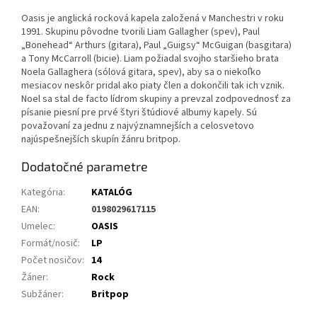
Oasis je anglická rocková kapela založená v Manchestri v roku
1991. Skupinu pôvodne tvorili Liam Gallagher (spev), Paul
„Bonehead“ Arthurs (gitara), Paul „Guigsy“ McGuigan (basgitara)
a Tony McCarroll (bicie).
Liam požiadal svojho staršieho brata
Noela Gallaghera (sólová gitara, spev), aby sa o niekoľko
mesiacov neskôr pridal ako piaty člen a dokončili tak ich vznik.
Noel sa stal de facto lídrom skupiny a prevzal zodpovednosť za
písanie piesní pre prvé štyri štúdiové albumy kapely.
Sú
považovaní za jednu z najvýznamnejších a celosvetovo
najúspešnejších skupín žánru britpop.
Dodatočné parametre
Kategória
:
KATALÓG
EAN
:
0198029617115
Umelec
:
OASIS
Formát/nosič
:
LP
Počet nosičov
:
14
Žáner
:
Rock
Subžáner
:
Britpop