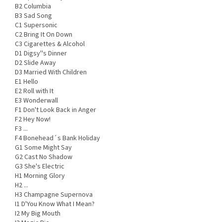
B2 Columbia
B3 Sad Song
C1 Supersonic
C2 Bring It On Down
C3 Cigarettes & Alcohol
D1 Digsy''s Dinner
D2 Slide Away
D3 Married With Children
E1 Hello
E2 Roll with It
E3 Wonderwall
F1 Don't Look Back in Anger
F2 Hey Now!
F3 ...
F4 Bonehead´s Bank Holiday
G1 Some Might Say
G2 Cast No Shadow
G3 She's Electric
H1 Morning Glory
H2 ...
H3 Champagne Supernova
I1 D'You Know What I Mean?
I2 My Big Mouth