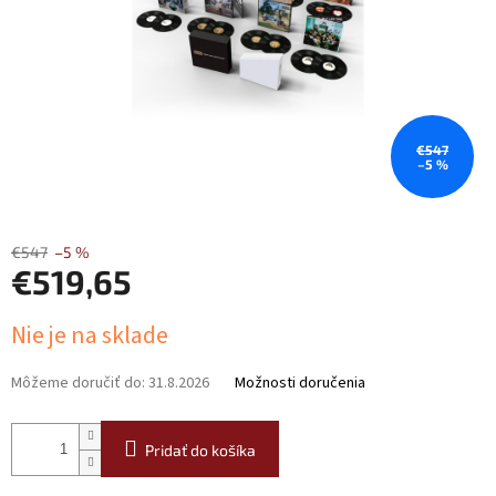
€547
–5 %
€547
–5 %
€519,65
Jednotková
Nie je na sklade
cena:
Môžeme doručiť do:
31.8.2026
Možnosti doručenia
Pridať do košíka