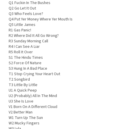
Q1 Fuckin In The Bushes
Q2 Go Let It Out
Q3 Who Feels Love?
Q4 Put Yer Money Where Yer Mouth Is
Q5 Little James
R1 Gas Panic!
R2 Where Did It All Go Wrong?
R3 Sunday Morning Call
R4 I Can See A Liar
R5 Roll It Over
S1 The Hindu Times
S2 Force Of Nature
S3 Hung In A Bad Place
T1 Stop Crying Your Heart Out
T2 Songbird
T3 Little By Little
U1 A Quick Peep
U2 (Probably) All In The Mind
U3 She Is Love
V1 Born On A Different Cloud
V2 Better Man
W1 Turn Up The Sun
W2 Mucky Fingers
W3 Lyla