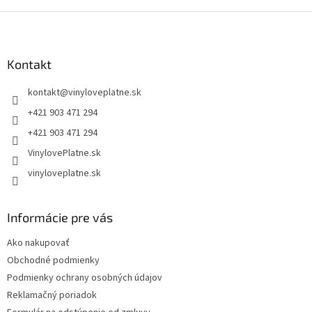
Z
á
p
ä
Kontakt
t
kontakt
@
vinyloveplatne.sk
i
e
+421 903 471 294
+421 903 471 294
VinylovePlatne.sk
vinyloveplatne.sk
Informácie pre vás
Ako nakupovať
Obchodné podmienky
Podmienky ochrany osobných údajov
Reklamačný poriadok