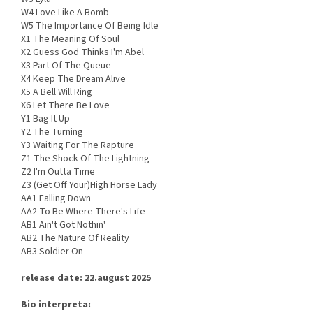
W4 Love Like A Bomb
W5 The Importance Of Being Idle
X1 The Meaning Of Soul
X2 Guess God Thinks I'm Abel
X3 Part Of The Queue
X4 Keep The Dream Alive
X5 A Bell Will Ring
X6 Let There Be Love
Y1 Bag It Up
Y2 The Turning
Y3 Waiting For The Rapture
Z1 The Shock Of The Lightning
Z2 I'm Outta Time
Z3 (Get Off Your)High Horse Lady
AA1 Falling Down
AA2 To Be Where There's Life
AB1 Ain't Got Nothin'
AB2 The Nature Of Reality
AB3 Soldier On
release date: 22.august
2025
Bio interpreta: