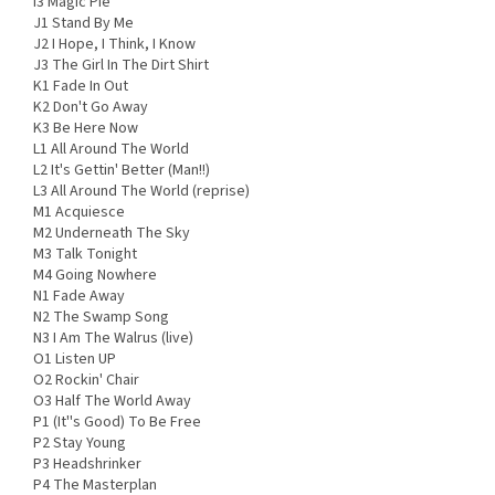
I3 Magic Pie
J1 Stand By Me
J2 I Hope, I Think, I Know
J3 The Girl In The Dirt Shirt
K1 Fade In Out
K2 Don't Go Away
K3 Be Here Now
L1 All Around The World
L2 It's Gettin' Better (Man!!)
L3 All Around The World (reprise)
M1 Acquiesce
M2 Underneath The Sky
M3 Talk Tonight
M4 Going Nowhere
N1 Fade Away
N2 The Swamp Song
N3 I Am The Walrus (live)
O1 Listen UP
O2 Rockin' Chair
O3 Half The World Away
P1 (It''s Good) To Be Free
P2 Stay Young
P3 Headshrinker
P4 The Masterplan