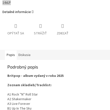
14xLP
Detailné informácie
OPÝTAŤ SA
STRÁŽIŤ
ZDIEĽAŤ
Popis
Diskusia
Podrobný popis
Britpop - album vydaný v roku 2025
Zoznam skladieb/Tracklist:
A1 Rock ''N'' Roll Star
A2 Shakermaker
A3 Live Forever
B1 Up In The Sky