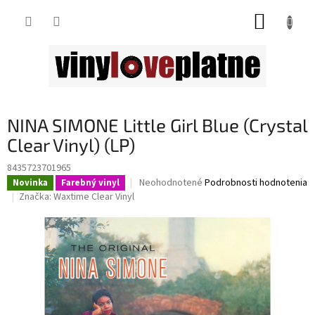
Prejsť
NÁKUP
na
obsah
KOŠÍK
NINA SIMONE Little Girl Blue (Crystal
Clear Vinyl) (LP)
8435723701965
Priemerné
Neohodnotené
Podrobnosti hodnotenia
Novinka
Farebný vinyl
hodnotenie
Značka:
Waxtime Clear Vinyl
produktu
je
0,0
z
5
hviezdičiek.