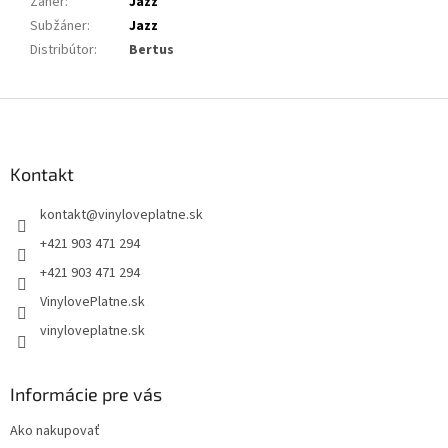
Žáner
:
Jazz
Subžáner
:
Jazz
Distribútor
:
Bertus
Z
á
p
ä
Kontakt
t
kontakt
@
vinyloveplatne.sk
i
e
+421 903 471 294
+421 903 471 294
VinylovePlatne.sk
vinyloveplatne.sk
Informácie pre vás
Ako nakupovať