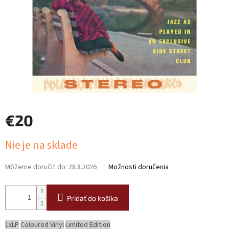
€20
Jednotková
Nie je na sklade
cena:
Môžeme doručiť do:
28.8.2026
Možnosti doručenia
Pridať do košíka
1xLP
Coloured Vinyl
Limited Edition