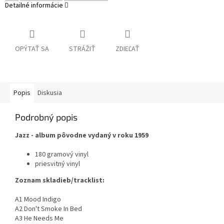
Detailné informácie
OPÝTAŤ SA
STRÁŽIŤ
ZDIEĽAŤ
Popis
Diskusia
Podrobný popis
Jazz - album pôvodne vydaný v roku 1959
180 gramový vinyl
priesvitný vinyl
Zoznam skladieb/tracklist:
A1 Mood Indigo
A2 Don't Smoke In Bed
A3 He Needs Me