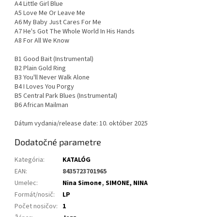
A4 Little Girl Blue
A5 Love Me Or Leave Me
A6 My Baby Just Cares For Me
A7 He's Got The Whole World In His Hands
A8 For All We Know
B1 Good Bait (Instrumental)
B2 Plain Gold Ring
B3 You'll Never Walk Alone
B4 I Loves You Porgy
B5 Central Park Blues (Instrumental)
B6 African Mailman
Dátum vydania/release date: 10. október 2025
Dodatočné parametre
Kategória
:
KATALÓG
EAN
:
8435723701965
Umelec
:
Nina Simone
,
SIMONE, NINA
Formát/nosič
:
LP
Počet nosičov
:
1