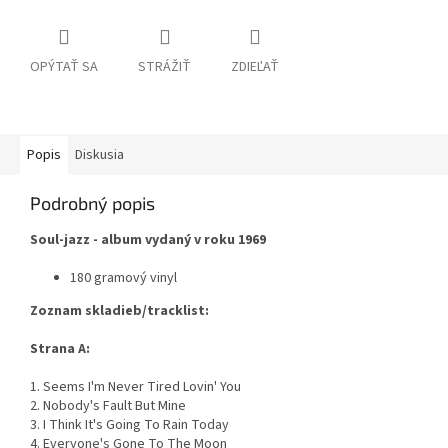
OPÝTAŤ SA
STRÁŽIŤ
ZDIEĽAŤ
Popis
Diskusia
Podrobný popis
Soul-jazz - album vydaný v roku 1969
180 gramový vinyl
Zoznam skladieb/tracklist:
Strana A:
1. Seems I'm Never Tired Lovin' You
2. Nobody's Fault But Mine
3. I Think It's Going To Rain Today
4. Everyone's Gone To The Moon