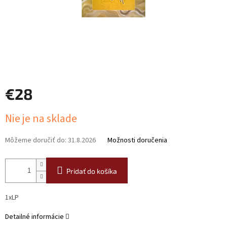
€28
Jednotková
Nie je na sklade
cena:
Môžeme doručiť do:
31.8.2026
Možnosti doručenia
Pridať do košíka
1xLP
Detailné informácie