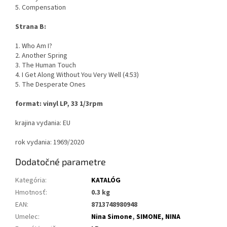
5. Compensation
Strana B:
1. Who Am I?
2. Another Spring
3. The Human Touch
4. I Get Along Without You Very Well (4:53)
5. The Desperate Ones
format: vinyl LP, 33 1/3rpm
krajina vydania: EU
rok vydania: 1969/2020
Dodatočné parametre
Kategória
:
KATALÓG
Hmotnosť
:
0.3 kg
EAN
:
8713748980948
Umelec
:
Nina Simone
,
SIMONE, NINA