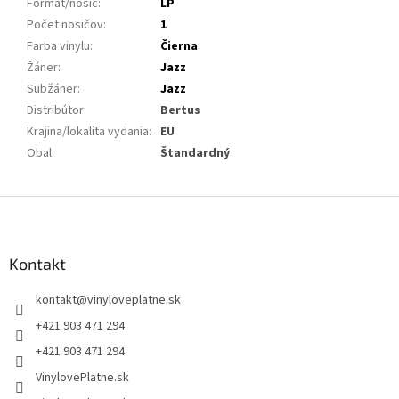
Formát/nosič
:
LP
Počet nosičov
:
1
Farba vinylu
:
Čierna
Žáner
:
Jazz
Subžáner
:
Jazz
Distribútor
:
Bertus
Krajina/lokalita vydania
:
EU
Obal
:
Štandardný
Z
á
p
ä
Kontakt
t
kontakt
@
vinyloveplatne.sk
i
e
+421 903 471 294
+421 903 471 294
VinylovePlatne.sk