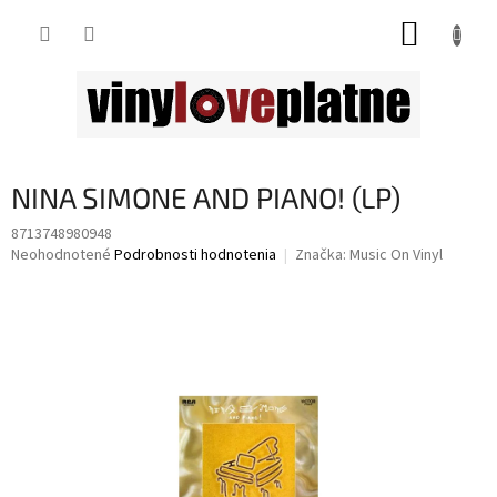
Prejsť
NÁKUP
na
obsah
KOŠÍK
NINA SIMONE AND PIANO! (LP)
8713748980948
Priemerné
Neohodnotené
Podrobnosti hodnotenia
Značka:
Music On Vinyl
hodnotenie
produktu
je
0,0
z
5
hviezdičiek.