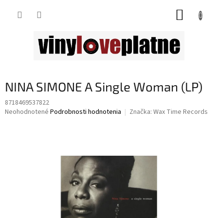
Prejsť
NÁKUP
na
obsah
KOŠÍK
NINA SIMONE A Single Woman (LP)
8718469537822
Priemerné
Neohodnotené
Podrobnosti hodnotenia
Značka:
Wax Time Records
hodnotenie
produktu
je
0,0
z
5
hviezdičiek.