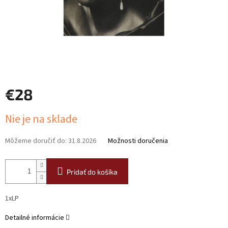
€28
Jednotková
Nie je na sklade
cena:
Môžeme doručiť do:
31.8.2026
Možnosti doručenia
Pridať do košíka
1xLP
Detailné informácie