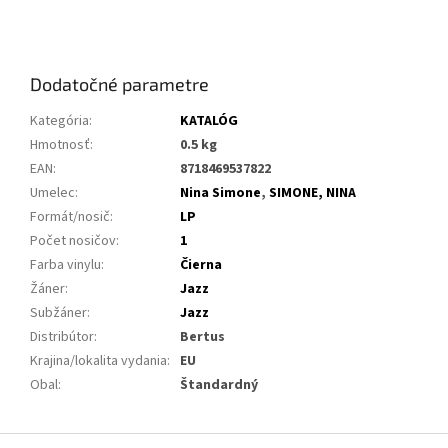
Dodatočné parametre
Kategória
:
KATALÓG
Hmotnosť
:
0.5 kg
EAN
:
8718469537822
Umelec
:
Nina Simone
,
SIMONE, NINA
Formát/nosič
:
LP
Počet nosičov
:
1
Farba vinylu
:
Čierna
Žáner
:
Jazz
Subžáner
:
Jazz
Distribútor
:
Bertus
Krajina/lokalita vydania
:
EU
Obal
:
Štandardný
Z