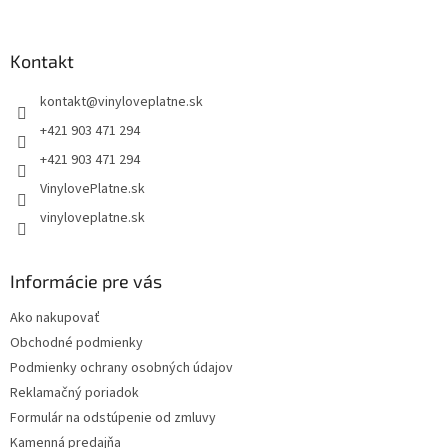
á
p
ä
Kontakt
t
kontakt
@
vinyloveplatne.sk
i
e
+421 903 471 294
+421 903 471 294
VinylovePlatne.sk
vinyloveplatne.sk
Informácie pre vás
Ako nakupovať
Obchodné podmienky
Podmienky ochrany osobných údajov
Reklamačný poriadok
Formulár na odstúpenie od zmluvy
Kamenná predajňa