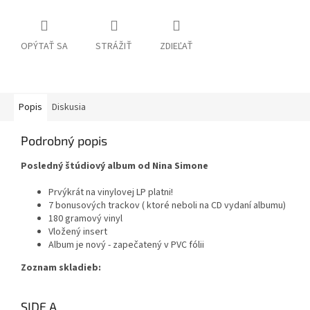
OPÝTAŤ SA
STRÁŽIŤ
ZDIEĽAŤ
Popis
Diskusia
Podrobný popis
Posledný štúdiový album od Nina Simone
Prvýkrát na vinylovej LP platni!
7 bonusových trackov ( ktoré neboli na CD vydaní albumu)
180 gramový vinyl
Vložený insert
Album je nový - zapečatený v PVC fólii
Zoznam skladieb:
SIDE A