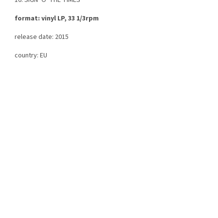
10. SIGN ‘O' THE TIMES
format: vinyl LP, 33 1/3rpm
release date: 2015
country: EU