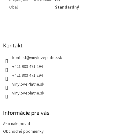
Krajina/lokalita vydania
:
EU
Obal
:
Štandardný
Z
á
p
ä
Kontakt
t
kontakt
@
vinyloveplatne.sk
i
e
+421 903 471 294
+421 903 471 294
VinylovePlatne.sk
vinyloveplatne.sk
Informácie pre vás
Ako nakupovať
Obchodné podmienky