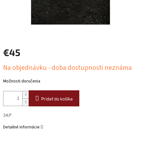
€45
Jednotková
Na objednávku - doba dostupnosti neznáma
cena:
Možnosti doručenia
Pridať do košíka
2xLP
Detailné informácie