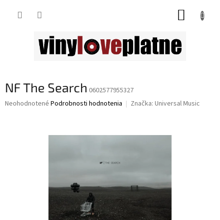
Prejsť
NÁKUP
na
obsah
KOŠÍK
NF The Search
0602577955327
Priemerné
Neohodnotené
Podrobnosti hodnotenia
Značka:
Universal Music
hodnotenie
produktu
je
0,0
z
5
hviezdičiek.