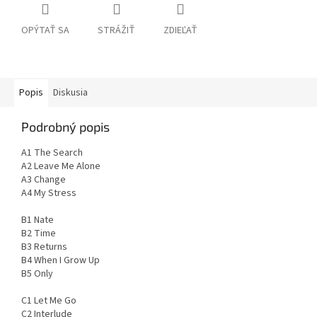
OPÝTAŤ SA
STRÁŽIŤ
ZDIEĽAŤ
Popis
Diskusia
Podrobný popis
A1 The Search
A2 Leave Me Alone
A3 Change
A4 My Stress
B1 Nate
B2 Time
B3 Returns
B4 When I Grow Up
B5 Only
C1 Let Me Go
C2 Interlude