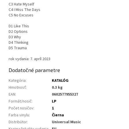
C3 Hate Myself
C4 I Miss The Days
C5 No Excuses
D1 Like This
D2 Options
D3 Why
D4 Thinking
D5 Trauma
rok vydania: 7. apríl 2023
Dodatočné parametre
Kategória
:
KATALÓG
Hmotnosť
:
0.3 kg
EAN
:
0602577955327
Formát/nosič
:
LP
Počet nosičov
:
1
Farba vinylu
:
Čierna
Distribútor
:
Universal Music