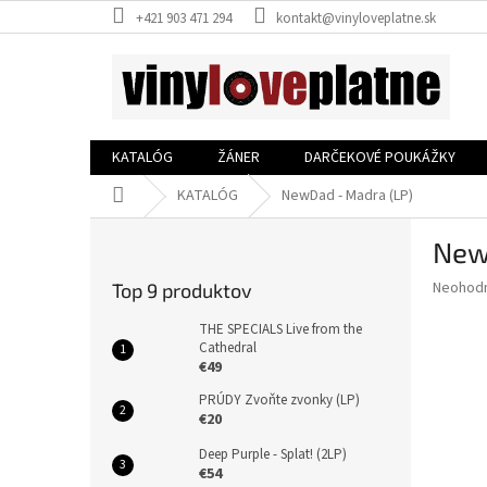
Prejsť
+421 903 471 294
kontakt@vinyloveplatne.sk
na
obsah
KATALÓG
ŽÁNER
DARČEKOVÉ POUKÁŽKY
Domov
KATALÓG
NewDad - Madra (LP)
B
New
o
č
Priemer
Neohod
Top 9 produktov
n
hodnote
ý
produkt
THE SPECIALS Live from the
p
Cathedral
je
€49
0,0
a
z
n
PRÚDY Zvoňte zvonky (LP)
5
e
€20
hviezdič
l
Deep Purple - Splat! (2LP)
€54