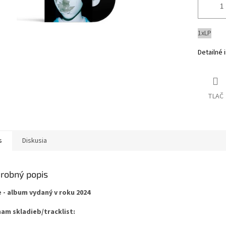
1xLP
Detailné 
TLAČ
s
Diskusia
robný popis
e - album vydaný v roku 2024
am skladieb/tracklist: