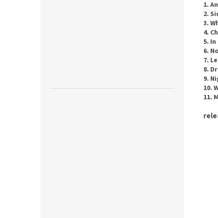
1. A
2. S
3. W
4. C
5. I
6. N
7. L
8. D
9. N
10. 
11. 
rele