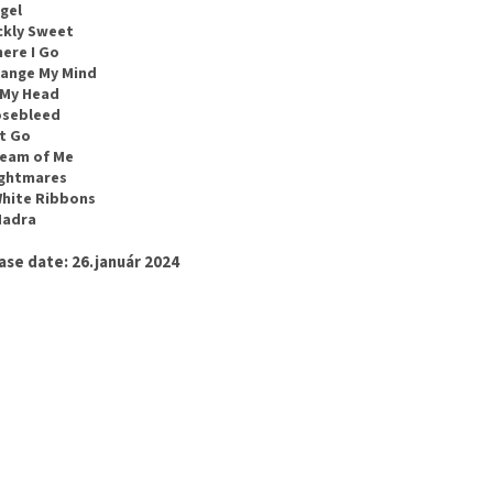
ngel
ickly Sweet
here I Go
hange My Mind
n My Head
osebleed
et Go
ream of Me
ightmares
White Ribbons
Madra
ase date: 26.január 2024