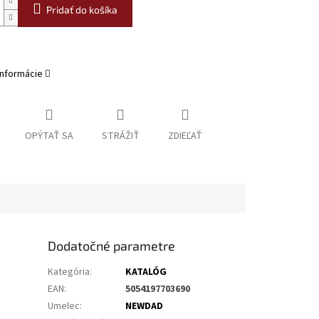
Pridať do košíka
informácie
OPÝTAŤ SA
STRÁŽIŤ
ZDIEĽAŤ
Dodatočné parametre
Kategória
:
KATALÓG
EAN
:
5054197703690
Umelec
:
NEWDAD