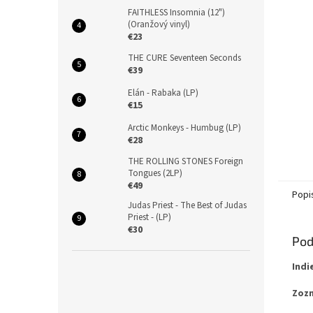
FAITHLESS Insomnia (12")
(Oranžový vinyl)
€23
THE CURE Seventeen Seconds
€39
Elán - Rabaka (LP)
€15
Arctic Monkeys - Humbug (LP)
€28
THE ROLLING STONES Foreign
Tongues (2LP)
€49
Popi
Judas Priest - The Best of Judas
Priest - (LP)
€30
Pod
Indi
Zozn