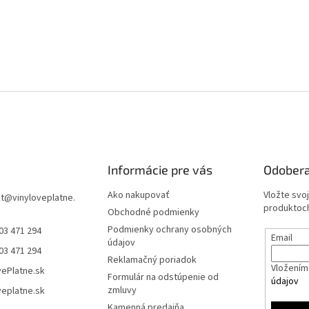
Informácie pre vás
Odobera
Ako nakupovať
Vložte svo
t
@
vinyloveplatne.
produktoch
Obchodné podmienky
Podmienky ochrany osobných
03 471 294
Email
údajov
03 471 294
Reklamačný poriadok
Vložením 
vePlatne.sk
Formulár na odstúpenie od
údajov
zmluvy
veplatne.sk
Kamenná predajňa