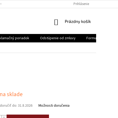
 OSOBNÝCH ÚDAJOV
REKLAMAČNÝ PORIADOK
Prihlásenie
FORMULÁR NA ODSTÚ
NÁKUPNÝ
Prázdny košík
KOŠÍK
klamačný poriadok
Odstúpenie od zmluvy
Formulár na odstúp
ová
 na sklade
oručiť do:
31.8.2026
Možnosti doručenia