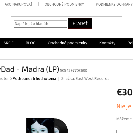
AKO NAKUPOVAŤ
OBCHODNÉ PODMIENKY
PODMIENKY OCHRANY
HĽADAŤ
AKCIE
BLOG
Obchodné podmienky
Kontakty
Re
Dad - Madra (LP)
5054197703690
né
notené
Podrobnosti hodnotenia
Značka:
East West Records
nie
€30
u
Jednotk
Nie je
cena:
iek.
Môžeme d