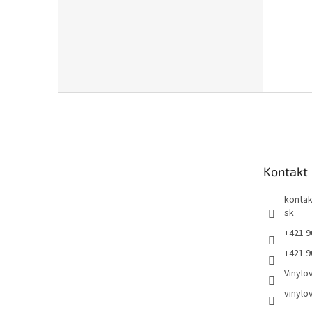
Z
á
p
ä
t
Kontakt
i
e
kontak
sk
+421 9
+421 9
Vinylo
vinylo