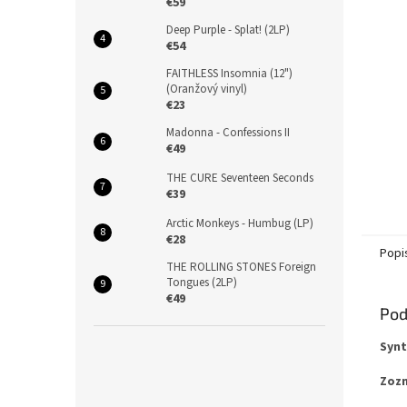
€59
Deep Purple - Splat! (2LP)
€54
FAITHLESS Insomnia (12")
(Oranžový vinyl)
€23
Madonna - Confessions II
€49
THE CURE Seventeen Seconds
€39
Arctic Monkeys - Humbug (LP)
€28
Popi
THE ROLLING STONES Foreign
Tongues (2LP)
€49
Pod
Synt
Zozn