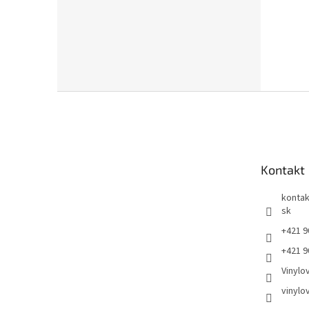
Z
á
p
ä
t
Kontakt
i
e
kontak
sk
+421 9
+421 9
Vinylo
vinylo