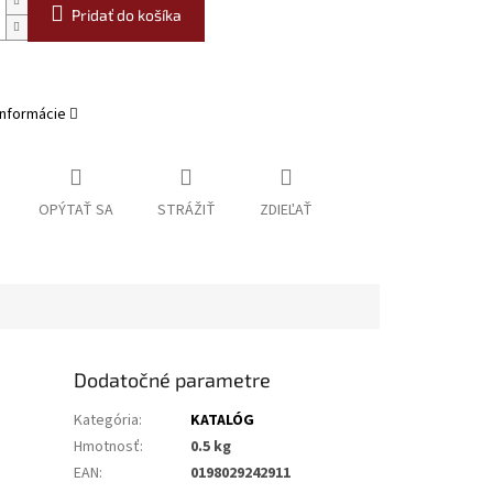
Pridať do košíka
informácie
OPÝTAŤ SA
STRÁŽIŤ
ZDIEĽAŤ
Dodatočné parametre
Kategória
:
KATALÓG
Hmotnosť
:
0.5 kg
EAN
:
0198029242911