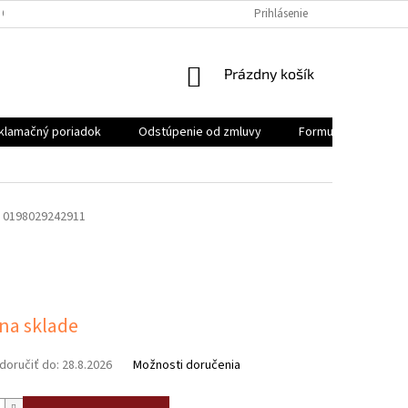
 OSOBNÝCH ÚDAJOV
REKLAMAČNÝ PORIADOK
Prihlásenie
FORMULÁR NA ODSTÚ
NÁKUPNÝ
Prázdny košík
KOŠÍK
klamačný poriadok
Odstúpenie od zmluvy
Formulár na odstúp
0198029242911
ová
 na sklade
oručiť do:
28.8.2026
Možnosti doručenia