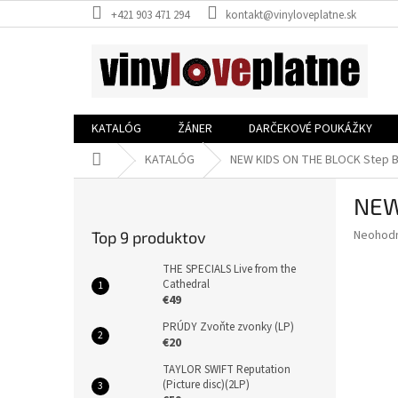
Prejsť
+421 903 471 294
kontakt@vinyloveplatne.sk
na
obsah
KATALÓG
ŽÁNER
DARČEKOVÉ POUKÁŽKY
Domov
KATALÓG
NEW KIDS ON THE BLOCK Step By
B
NEW
o
č
Priemer
Neohod
Top 9 produktov
n
hodnote
ý
produkt
THE SPECIALS Live from the
p
Cathedral
je
€49
0,0
a
z
n
PRÚDY Zvoňte zvonky (LP)
5
e
€20
hviezdič
l
TAYLOR SWIFT Reputation
(Picture disc)(2LP)