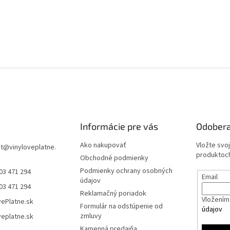
Informácie pre vás
Odobera
Ako nakupovať
Vložte svo
t
@
vinyloveplatne.
produktoch
Obchodné podmienky
Podmienky ochrany osobných
03 471 294
Email
údajov
03 471 294
Reklamačný poriadok
Vložením 
vePlatne.sk
Formulár na odstúpenie od
údajov
zmluvy
veplatne.sk
Kamenná predajňa