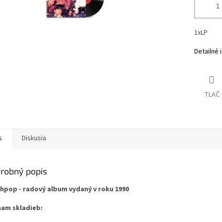
1xLP
Detailné 
TLAČ
s
Diskusia
robný popis
hpop - radový album vydaný v roku 1990
am skladieb: