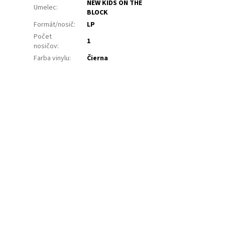
NEW KIDS ON THE
Umelec
:
BLOCK
Formát/nosič
:
LP
Počet
1
nosičov
:
Farba vinylu
:
Čierna