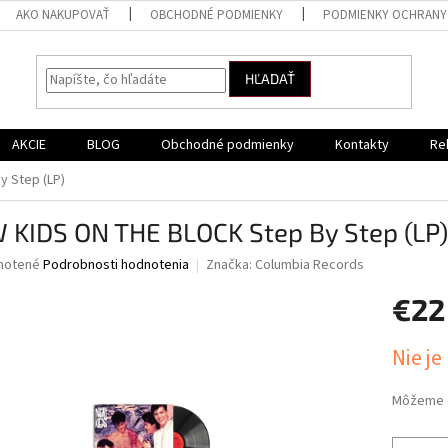
AKO NAKUPOVAŤ
OBCHODNÉ PODMIENKY
PODMIENKY OCHRANY
HĽADAŤ
AKCIE
BLOG
Obchodné podmienky
Kontakty
Re
 Step (LP)
 KIDS ON THE BLOCK Step By Step (LP)
né
notené
Podrobnosti hodnotenia
Značka:
Columbia Records
nie
€22
u
Jednotk
Nie je
cena:
iek.
Môžeme d