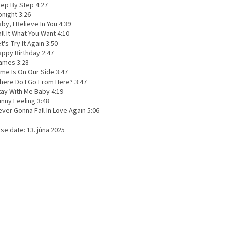
tep By Step 4:27
onight 3:26
by, I Believe In You 4:39
ll It What You Want 4:10
t's Try It Again 3:50
appy Birthday 2:47
ames 3:28
ime Is On Our Side 3:47
here Do I Go From Here? 3:47
tay With Me Baby 4:19
unny Feeling 3:48
ver Gonna Fall In Love Again 5:06
se date: 13. júna 2025