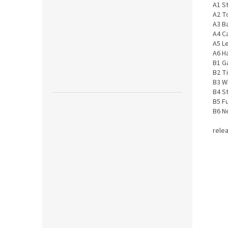
A1 S
A2 T
A3 Ba
A4 Ca
A5 Le
A6 H
B1 G
B2 T
B3 W
B4 S
B5 F
B6 Ne
relea