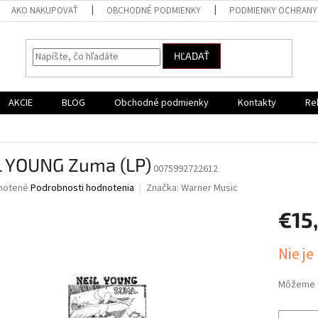
AKO NAKUPOVAŤ
OBCHODNÉ PODMIENKY
PODMIENKY OCHRANY
HĽADAŤ
AKCIE
BLOG
Obchodné podmienky
Kontakty
Re
L YOUNG Zuma (LP)
0075992722612
né
notené
Podrobnosti hodnotenia
Značka:
Warner Music
nie
€15
u
Jednotk
Nie je
cena:
iek.
Môžeme d