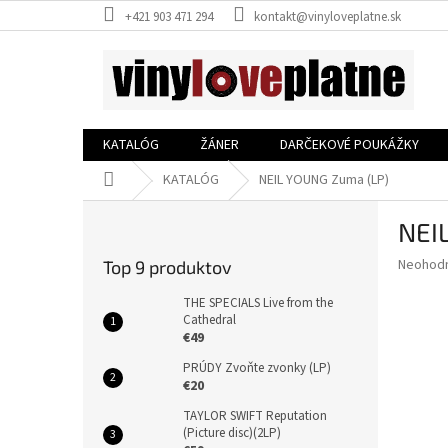
Prejsť
+421 903 471 294
kontakt@vinyloveplatne.sk
na
obsah
KATALÓG
ŽÁNER
DARČEKOVÉ POUKÁŽKY
Domov
KATALÓG
NEIL YOUNG Zuma (LP)
B
NEI
o
č
Priemer
Neohod
Top 9 produktov
n
hodnote
ý
produkt
THE SPECIALS Live from the
p
Cathedral
je
€49
0,0
a
z
n
PRÚDY Zvoňte zvonky (LP)
5
e
€20
hviezdič
l
TAYLOR SWIFT Reputation
(Picture disc)(2LP)