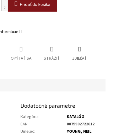
Pridať do košíka
informácie
OPÝTAŤ SA
STRÁŽIŤ
ZDIEĽAŤ
Dodatočné parametre
Kategória
:
KATALÓG
EAN
:
0075992722612
Umelec
:
YOUNG, NEIL