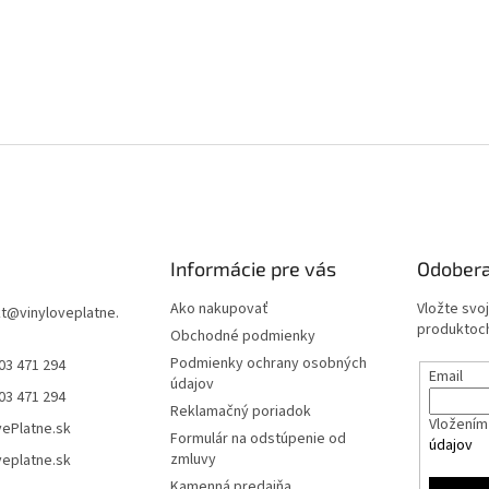
Informácie pre vás
Odobera
Ako nakupovať
Vložte svo
t
@
vinyloveplatne.
produktoch
Obchodné podmienky
Podmienky ochrany osobných
03 471 294
Email
údajov
03 471 294
Reklamačný poriadok
Vložením 
vePlatne.sk
Formulár na odstúpenie od
údajov
zmluvy
veplatne.sk
Kamenná predajňa