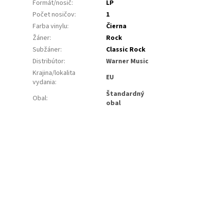
Formát/nosič
:
LP
Počet nosičov
:
1
Farba vinylu
:
Čierna
Žáner
:
Rock
Subžáner
:
Classic Rock
Distribútor
:
Warner Music
Krajina/lokalita
EU
vydania
:
Štandardný
Obal
:
obal