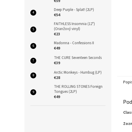
€59
Deep Purple - Splat! (2LP)
€54
FAITHLESS Insomnia (12")
(Oranžový vinyl)
€23
Madonna - Confessions II
€49
THE CURE Seventeen Seconds
€39
Arctic Monkeys - Humbug (LP)
€28
Popi
THE ROLLING STONES Foreign
Tongues (2LP)
€49
Pod
Clas
Zozn