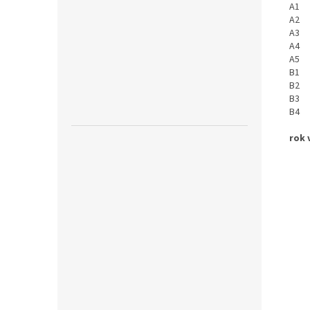
A1 D
A2 D
A3 P
A4 L
A5 B
B1 S
B2 D
B3 C
B4 T
rok 