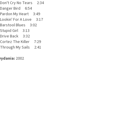
on't Cry No Tears 2:34
anger Bird 6:54
ardon My Heart 3:49
ookin' For A Love 3:17
arstool Blues 3:02
tupid Girl 3:13
rive Back 3:32
ortez The Killer 7:29
hrough My Sails 2:41
vydania:
2002