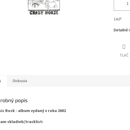
1xLP
Detailné 
TLAČ
s
Diskusia
robný popis
sic Rock - album vydaný v roku 2002
am skladieb/tracklist: