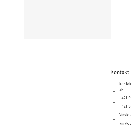
Z
á
p
ä
t
Kontakt
i
e
kontak
sk
+421 9
+421 9
Vinylo
vinylo