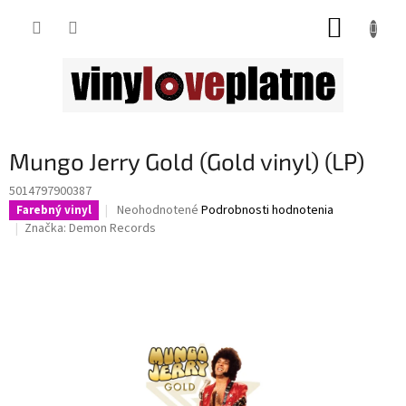
Prejsť
NÁKUP
na
obsah
KOŠÍK
Mungo Jerry Gold (Gold vinyl) (LP)
5014797900387
Priemerné
Neohodnotené
Podrobnosti hodnotenia
Farebný vinyl
hodnotenie
Značka:
Demon Records
produktu
je
0,0
z
5
hviezdičiek.