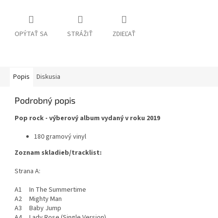
OPÝTAŤ SA
STRÁŽIŤ
ZDIEĽAŤ
Popis
Diskusia
Podrobný popis
Pop rock - výberový album vydaný v roku 2019
180 gramový vinyl
Zoznam skladieb/tracklist:
Strana A:
A1 In The Summertime
A2 Mighty Man
A3 Baby Jump
A4 Lady Rose (Single Version)