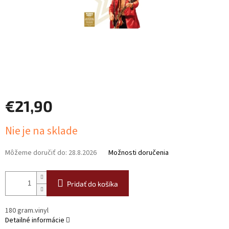
€21,90
Jednotková
Nie je na sklade
cena:
Môžeme doručiť do:
28.8.2026
Možnosti doručenia
Pridať do košíka
180 gram.vinyl
Detailné informácie