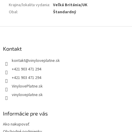
Krajina/lokalita vydania
:
Veľká Británia/UK
Obal
:
Štandardný
Z
á
p
ä
Kontakt
t
kontakt
@
vinyloveplatne.sk
i
e
+421 903 471 294
+421 903 471 294
VinylovePlatne.sk
vinyloveplatne.sk
Informácie pre vás
Ako nakupovať
Obchodné podmienky