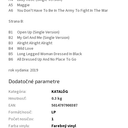
A5 Maggie
A6 You Don't Have To Be In The Army To Fight In The War
Strana B:
B1 Open Up (Single Version)
B2 My Girl And Me (Single Version)
B3 Alright Alright Alright
B4 Wild Love
B5 Long Legged Woman Dressed In Black
B6 All Dressed Up And No Place To Go
rok vydania: 2019
Dodatočné parametre
Kategória
:
KATALÓG
Hmotnosť
:
0.3 kg
EAN
:
5014797900387
Formát/nosič
:
LP
Počet nosičov
:
1
Farba vinylu
:
Farebný vinyl