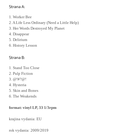
Strana A:
1. Worker Bee
2. A Life Less Ordinary (Need a Little Help)
3. Her Words Destroyed My Planet
4. Disappear
5. Delirium
6. History Lesson
Strana B:
1. Stand Too Close
2. Pulp Fiction
3. @!#?@!
4. Hysteria
5. Skin and Bones
6. The Weakends
format: vinyl LP, 33 1/3rpm
krajina vydania: EU
rok vydania: 2009/2019