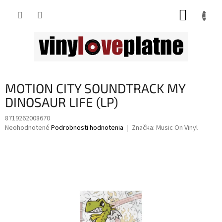
Prejsť
NÁKUP
na
obsah
KOŠÍK
MOTION CITY SOUNDTRACK MY
DINOSAUR LIFE (LP)
8719262008670
Priemerné
Neohodnotené
Podrobnosti hodnotenia
Značka:
Music On Vinyl
hodnotenie
produktu
je
0,0
z
5
hviezdičiek.