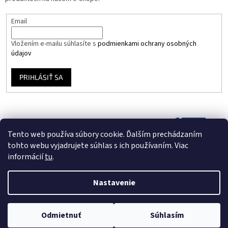
Email
Vložením e-mailu súhlasíte s
podmienkami ochrany osobných
údajov
PRIHLÁSIŤ SA
Tento web používa súbory cookie. Ďalším prechádzaním
tohto webu vyjadrujete súhlas s ich používaním. Viac
informácií
tu
.
Nastavenie
Vytvoril Shoptet
Odmietnuť
Súhlasím
Copyright 2026
Vinyloveplatne.sk
. Všetky práva vyhradené.