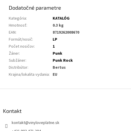
Dodatočné parametre
Kategória
:
KATALÓG
Hmotnosť
:
0.3 kg
EAN
:
8719262008670
Formát/nosič
:
LP
Počet nosičov
:
1
Žáner
:
Punk
Subžáner
:
Punk Rock
Distribútor
:
Bertus
Krajina/lokalita vydania
:
EU
Z
á
p
ä
Kontakt
t
kontakt
@
vinyloveplatne.sk
i
e