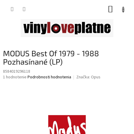
Prejsť
NÁKUP
na
obsah
KOŠÍK
MODUS Best Of 1979 - 1988
Pozhasínané (LP)
8584019296118
Priemerné
1 hodnotenie
Podrobnosti hodnotenia
Značka:
Opus
hodnotenie
produktu
je
4,0
z
5
hviezdičiek.