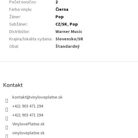
Počet nosičov
:
2
Farba vinylu
:
Čierna
Žáner
:
Pop
Subžáner
:
CZ/SK
,
Pop
Distribútor
:
Warner Music
Krajina/lokalita vydania
:
Slovensko/SR
Obal
:
Štandardný
Z
á
p
ä
Kontakt
t
kontakt
@
vinyloveplatne.sk
i
e
+421 903 471 294
+421 903 471 294
VinylovePlatne.sk
vinyloveplatne.sk