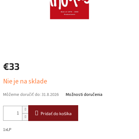
€33
Jednotková
Nie je na sklade
cena:
Môžeme doručiť do:
31.8.2026
Možnosti doručenia
Pridať do košíka
1xLP