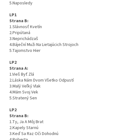
5.Naposledy
LP1
Strana B:
1.Slávnosť Kvetín
2.Pripútaná
3.Neprichádzaš
4.Báječní Muži Na Lietajúcich Strojoch
5.Tajomstvo Hier
LP2
Strana A:
1.Vieš Byť Zlá
2.Láska Nám Dvom Všetko Odpustí
3.Malý Veľký Vlak
4.Mám Svoj Vek
5.Stratený Sen
LP2
Strana B:
1.Ty, Ja A Môj Brat
2.Kapely Starnú
3.Keď Sa Raz Oči Dohodnú
4.Roberta