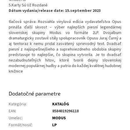
5.Karty Sú Už Rozdané
Dátum vydania/release date: 15.september 2023
tlačová správa: Rozsiahla vinylová edícia vydavateľstva Opus
prináša ďalší skvost – výber najlepších piesní legendárnej
slovenskej skupiny Modus vo formáte 2LP. Dvojalbum
dramaturgicky zostavil stály spolupracovník Opusu Juraj Čurný a
aj tentoraz k nemu pridal zasvätený sprievodný text. Dvadsať
piesní z najúspešnejšieho a suprehviezdneho obdobia skupiny
predstavuje to najlepšie, čo skupina vytvorila. Je to dvadsať
nezabudnuteľných hitov, ktoré tvorili dejiny slovenskej
modernej populárnej hudby a patria do každej kvalitnej hudobnej
knižnice
Dodatočné parametre
Kategória
:
KATALÓG
EAN
:
8584019296118
Umelec
:
MODUS
Formát/nosič
:
LP