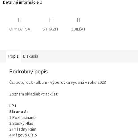
Detailné informácie
OPÝTAŤ SA
STRÁŽIŤ
ZDIEĽAŤ
Popis
Diskusia
Podrobný popis
Čs. pop/rock - album - výberovka vydaná v roku 2023
Zoznam skladieb/tracklist:
LP1
Strana A:
1.Pozhasínané
2.Sladký Hlas
3.Prázdny Rám
4.Mágovo Číslo