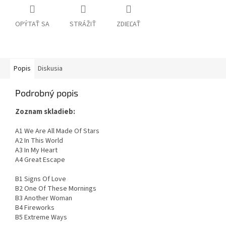
OPÝTAŤ SA
STRÁŽIŤ
ZDIEĽAŤ
Popis
Diskusia
Podrobný popis
Zoznam skladieb:
A1 We Are All Made Of Stars
A2 In This World
A3 In My Heart
A4 Great Escape
B1 Signs Of Love
B2 One Of These Mornings
B3 Another Woman
B4 Fireworks
B5 Extreme Ways