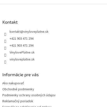
Z
á
p
ä
Kontakt
t
kontakt
@
vinyloveplatne.sk
i
e
+421 903 471 294
+421 903 471 294
VinylovePlatne.sk
vinyloveplatne.sk
Informácie pre vás
Ako nakupovať
Obchodné podmienky
Podmienky ochrany osobných údajov
Reklamačný poriadok