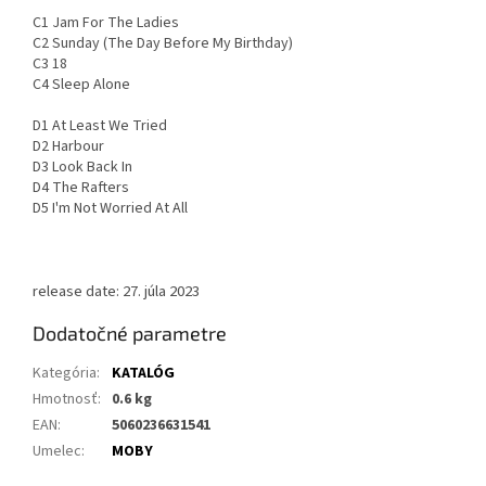
C1 Jam For The Ladies
C2 Sunday (The Day Before My Birthday)
C3 18
C4 Sleep Alone
D1 At Least We Tried
D2 Harbour
D3 Look Back In
D4 The Rafters
D5 I'm Not Worried At All
release date: 27. júla 2023
Dodatočné parametre
Kategória
:
KATALÓG
Hmotnosť
:
0.6 kg
EAN
:
5060236631541
Umelec
:
MOBY