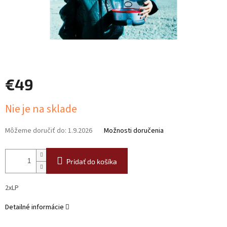
€49
Jednotková
Nie je na sklade
cena:
Môžeme doručiť do:
1.9.2026
Možnosti doručenia
Pridať do košíka
2xLP
Detailné informácie