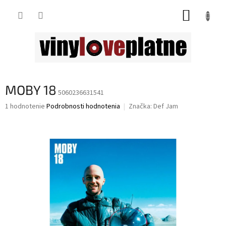
Prejsť
NÁKUP
na
obsah
KOŠÍK
MOBY 18
5060236631541
Priemerné
1 hodnotenie
Podrobnosti hodnotenia
Značka:
Def Jam
hodnotenie
produktu
je
5,0
z
5
hviezdičiek.