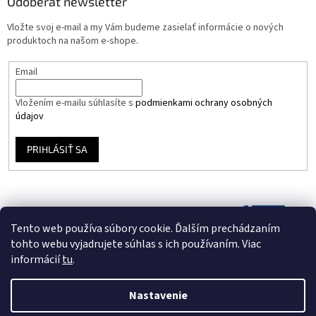
Odoberať newsletter
Vložte svoj e-mail a my Vám budeme zasielať informácie o nových
produktoch na našom e-shope.
Email
Vložením e-mailu súhlasíte s
podmienkami ochrany osobných
údajov
PRIHLÁSIŤ SA
Tento web používa súbory cookie. Ďalším prechádzaním
tohto webu vyjadrujete súhlas s ich používaním. Viac
informácií
tu
.
Nastavenie
Vytvoril Shoptet