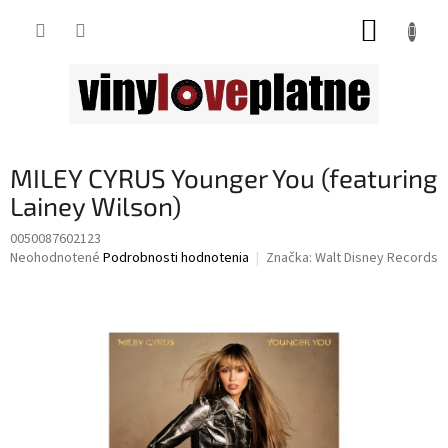
Prejsť
NÁKUP
na
obsah
KOŠÍK
MILEY CYRUS Younger You (featuring
Lainey Wilson)
0050087602123
Priemerné
Neohodnotené
Podrobnosti hodnotenia
Značka:
Walt Disney Records
hodnotenie
produktu
je
0,0
z
5
hviezdičiek.