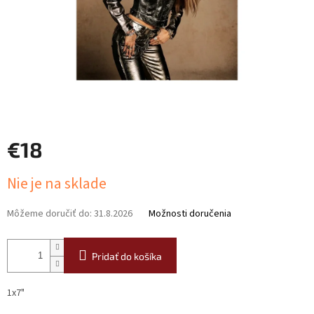
€18
Jednotková
Nie je na sklade
cena:
Môžeme doručiť do:
31.8.2026
Možnosti doručenia
Pridať do košíka
1x7"