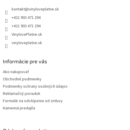
t
kontakt
@
vinyloveplatne.sk
i
e
+421 903 471 294
+421 903 471 294
VinylovePlatne.sk
vinyloveplatne.sk
Informácie pre vás
Ako nakupovať
Obchodné podmienky
Podmienky ochrany osobných údajov
Reklamačný poriadok
Formulár na odstúpenie od zmluvy
Kamenná predajňa