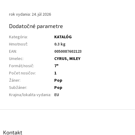
rok vydania: 24. júl 2026
Dodatočné parametre
Kategória
:
KATALÓG
Hmotnosť
:
0.3 kg
EAN
:
0050087602123
Umelec
:
CYRUS, MILEY
Formát/nosič
:
7"
Počet nosičov
:
1
Žáner
:
Pop
Subžáner
:
Pop
Krajina/lokalita vydania
:
EU
Z
á
p
ä
Kontakt