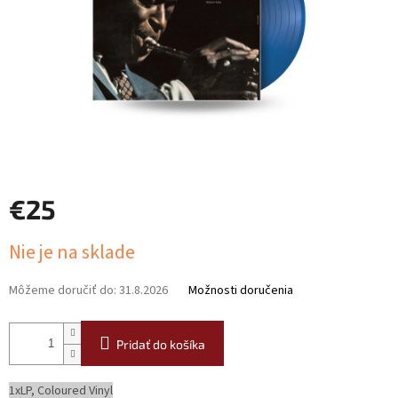
€25
Jednotková
Nie je na sklade
cena:
Môžeme doručiť do:
31.8.2026
Možnosti doručenia
Pridať do košíka
1xLP, Coloured Vinyl