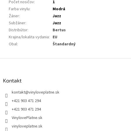
Počet nosičov
:
1
Farba vinylu
:
Modrá
Žáner
:
Jazz
Subžáner
:
Jazz
Distribútor
:
Bertus
Krajina/lokalita vydania
:
EU
Obal
:
Štandardný
Z
á
p
ä
Kontakt
t
kontakt
@
vinyloveplatne.sk
i
e
+421 903 471 294
+421 903 471 294
VinylovePlatne.sk
vinyloveplatne.sk