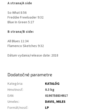
A strana/A side
So What 8:56
Freddie Freeloader 9:32
Blue In Green 5:27
B strana/B side:
All Blues 11:34
Flamenco Sketches 9:32
Dátum vydania/release date: 2018
Dodatočné parametre
Kategória
:
KATALÓG
Hmotnosť
:
0.3 kg
EAN
:
0190758834917
Umelec
:
DAVIS, MILES
Formát/nosič
:
LP