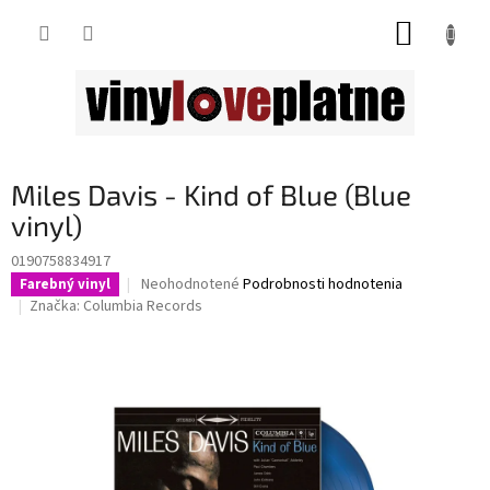
Prejsť
NÁKUP
na
obsah
KOŠÍK
Miles Davis - Kind of Blue (Blue
vinyl)
0190758834917
Priemerné
Neohodnotené
Podrobnosti hodnotenia
Farebný vinyl
hodnotenie
Značka:
Columbia Records
produktu
je
0,0
z
5
hviezdičiek.