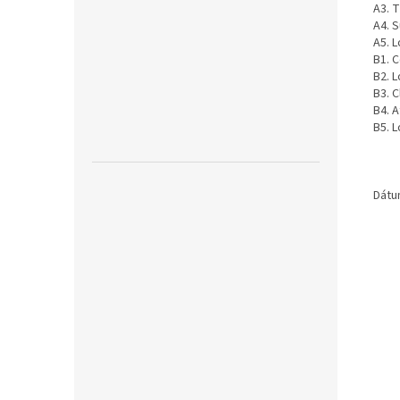
A3. 
A4. 
A5. L
B1. 
B2. L
B3. C
B4. 
B5. L
Dátu