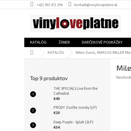
Prejsť
+421 903 471 294
kontakt@vinyloveplatne.sk
na
obsah
KATALÓG
ŽÁNER
DARČEKOVÉ POUKÁŽKY
Domov
KATALÓG
Miles Davis, MARCUS MILLER Mus
B
Mil
o
č
Priemer
Neohod
Top 9 produktov
n
hodnote
ý
produkt
THE SPECIALS Live from the
p
Cathedral
je
€49
0,0
a
z
n
PRÚDY Zvoňte zvonky (LP)
5
e
€20
hviezdič
l
Deep Purple - Splat! (2LP)
€54