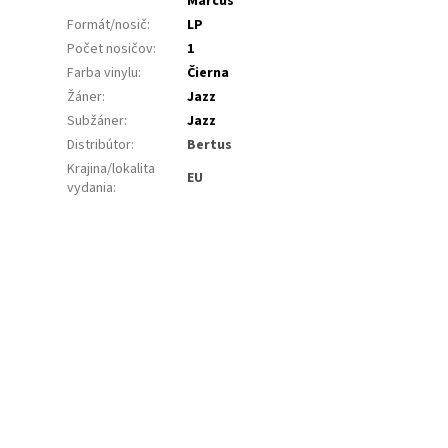
Marcus
Formát/nosič
:
LP
Počet nosičov
:
1
Farba vinylu
:
Čierna
Žáner
:
Jazz
Subžáner
:
Jazz
Distribútor
:
Bertus
Krajina/lokalita
EU
vydania
: