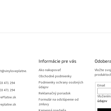
Informácie pre vás
Odobera
Ako nakupovať
Vložte svo
t
@
vinyloveplatne.
produktoch
Obchodné podmienky
Podmienky ochrany osobných
03 471 294
Email
údajov
03 471 294
Reklamačný poriadok
Vložením 
vePlatne.sk
Formulár na odstúpenie od
údajov
zmluvy
veplatne.sk
Kamenná predajňa