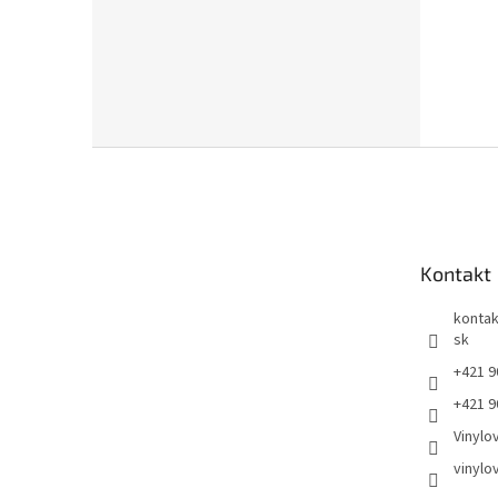
Z
á
p
ä
t
Kontakt
i
e
kontak
sk
+421 9
+421 9
Vinylo
vinylo