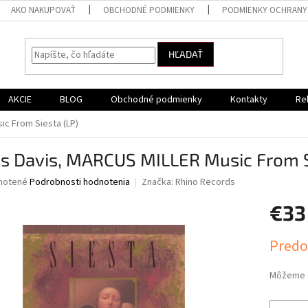
AKO NAKUPOVAŤ
OBCHODNÉ PODMIENKY
PODMIENKY OCHRANY
HĽADAŤ
AKCIE
BLOG
Obchodné podmienky
Kontakty
Re
ic From Siesta (LP)
es Davis, MARCUS MILLER Music From S
né
notené
Podrobnosti hodnotenia
Značka:
Rhino Records
nie
€33
u
Jednotk
Predo
cena:
iek.
Môžeme d