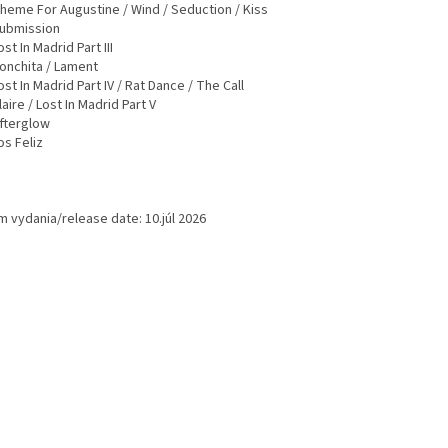
Theme For Augustine / Wind / Seduction / Kiss
Submission
ost In Madrid Part III
Conchita / Lament
ost In Madrid Part IV / Rat Dance / The Call
laire / Lost In Madrid Part V
Afterglow
os Feliz
m vydania/release date: 10.júl 2026