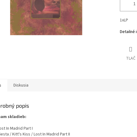
1xLP
Detailné 
TLAČ
s
Diskusia
robný popis
am skladieb:
ost In Madrid Part I
iesta / Kitt's Kiss / Lost In Madrid Part II