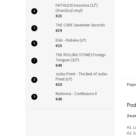
FAITHLESS Insomnia (12")
(Oranžový vinyl)
€23
THE CURE Seventeen Seconds
€39
Elán - Rabaka (LP)
€15
THE ROLLING STONES Foreign
Tongues (2LP)
€49
Judas Priest - The Best of Judas
Priest (LP)
€30
Popi
Madonna - Confessions II
€49
Pod
Zozn
A1. L
A2. S