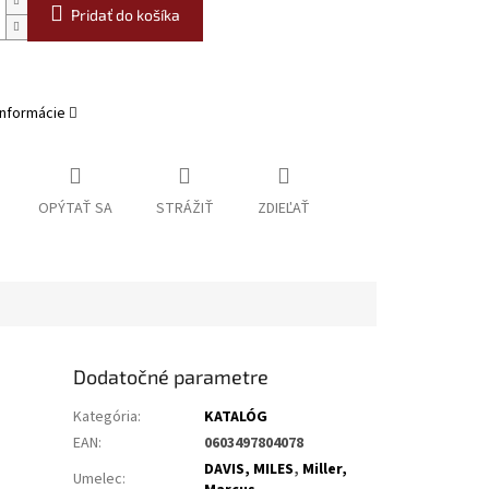
Pridať do košíka
informácie
OPÝTAŤ SA
STRÁŽIŤ
ZDIEĽAŤ
Dodatočné parametre
Kategória
:
KATALÓG
EAN
:
0603497804078
DAVIS, MILES
,
Miller,
Umelec
: