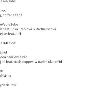
a A/A side:
 noci
j, co žena žádá
ěVedleSebe
š feat. Erika Stárková & Martha Issová
j se feat. Stili
a B/B side:
kámo!
oda není levná věc
j mi feat. Matěj Ruppert & Radek Škarohlíd
ek
ně láska
vydania: 2021