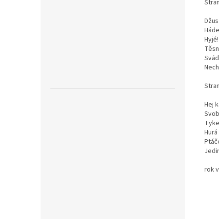
Stran
Džus
Háde
Hyjé!
Těsn
Svádí
Neche
Stran
Hej 
Svob
Tyke
Hurá
Ptáč
Jedi
rok 