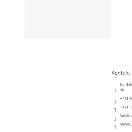
Z
á
p
ä
t
Kontakt
i
e
kontak
sk
+421 9
+421 9
Vinylo
vinylo