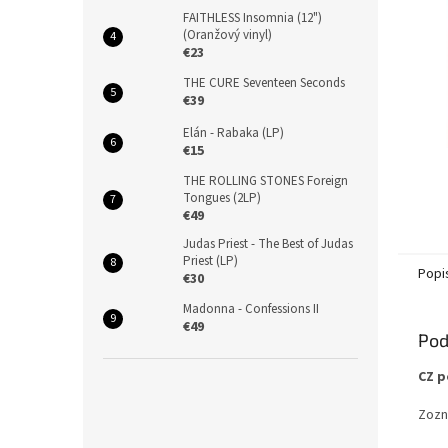
FAITHLESS Insomnia (12")
(Oranžový vinyl)
€23
THE CURE Seventeen Seconds
€39
Elán - Rabaka (LP)
€15
THE ROLLING STONES Foreign
Tongues (2LP)
€49
Judas Priest - The Best of Judas
Priest (LP)
Popi
€30
Madonna - Confessions II
€49
Pod
CZ p
Zozn