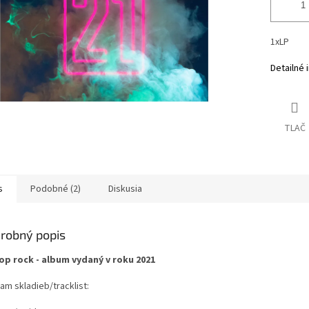
1xLP
Detailné 
TLAČ
s
Podobné (2)
Diskusia
robný popis
op rock - album vydaný v roku 2021
am skladieb/tracklist: