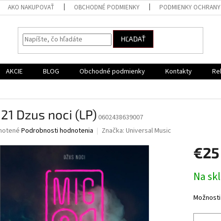
AKO NAKUPOVAŤ
OBCHODNÉ PODMIENKY
PODMIENKY OCHRANY
HĽADAŤ
AKCIE
BLOG
Obchodné podmienky
Kontakty
Re
21 Dzus noci (LP)
0602438639007
né
notené
Podrobnosti hodnotenia
Značka:
Universal Music
nie
€25
u
Jednotk
Na sk
cena:
iek.
Možnosti