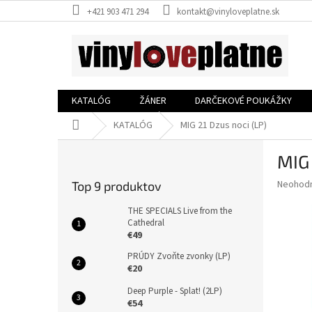
Prejsť
+421 903 471 294
kontakt@vinyloveplatne.sk
na
obsah
KATALÓG
ŽÁNER
DARČEKOVÉ POUKÁŽKY
Domov
KATALÓG
MIG 21 Dzus noci (LP)
B
MIG 
o
č
Priemer
Neohod
Top 9 produktov
n
hodnote
ý
produkt
THE SPECIALS Live from the
p
Cathedral
je
€49
0,0
a
z
n
PRÚDY Zvoňte zvonky (LP)
5
e
€20
hviezdič
l
Deep Purple - Splat! (2LP)
€54