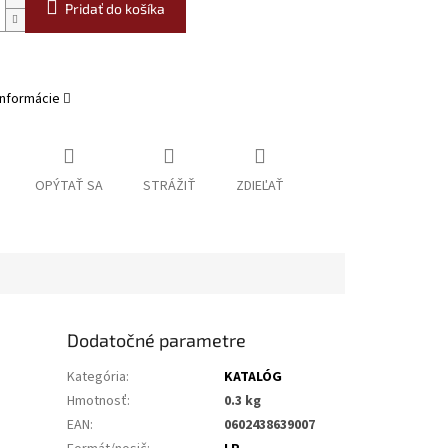
Pridať do košíka
informácie
OPÝTAŤ SA
STRÁŽIŤ
ZDIEĽAŤ
Dodatočné parametre
Kategória
:
KATALÓG
Hmotnosť
:
0.3 kg
EAN
:
0602438639007