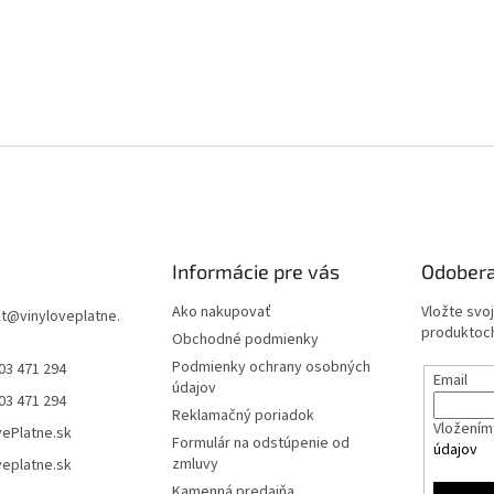
Informácie pre vás
Odobera
Ako nakupovať
Vložte svo
t
@
vinyloveplatne.
produktoch
Obchodné podmienky
Podmienky ochrany osobných
03 471 294
Email
údajov
03 471 294
Reklamačný poriadok
Vložením 
vePlatne.sk
Formulár na odstúpenie od
údajov
zmluvy
veplatne.sk
Kamenná predajňa