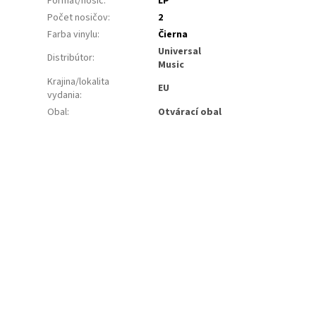
Formát/nosič
:
LP
Počet nosičov
:
2
Farba vinylu
:
Čierna
Universal
Distribútor
:
Music
Krajina/lokalita
EU
vydania
:
Obal
:
Otvárací obal