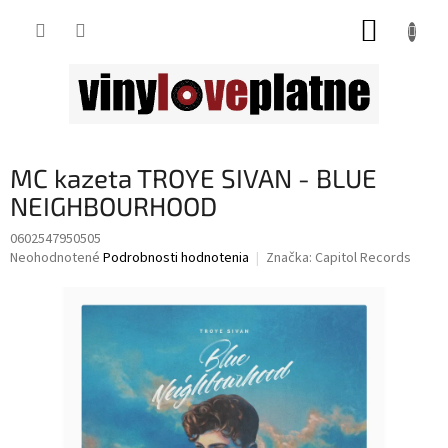
Prejsť
NÁKUP
na
obsah
KOŠÍK
MC kazeta TROYE SIVAN - BLUE
NEIGHBOURHOOD
0602547950505
Priemerné
Neohodnotené
Podrobnosti hodnotenia
Značka:
Capitol Records
hodnotenie
produktu
je
0,0
z
5
hviezdičiek.