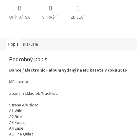
OPÝTAŤ SA
STRÁŽIŤ
ZDIEĽAŤ
Popis
Diskusia
Podrobný popis
Dance / Electronic - album vydaný na MC kazete v roku 2016
MC kazeta
Zoznam skladieb/tracklist:
Strana A/A side:
A1 Wild
A2 Bite
A3 Fools
A4 Ease
A5 The Quiet