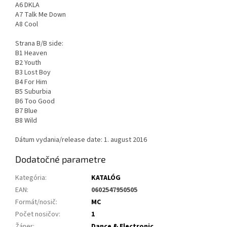
A6 DKLA
A7 Talk Me Down
A8 Cool
Strana B/B side:
B1 Heaven
B2 Youth
B3 Lost Boy
B4 For Him
B5 Suburbia
B6 Too Good
B7 Blue
B8 Wild
Dátum vydania/release date: 1. august 2016
Dodatočné parametre
Kategória
:
KATALÓG
EAN
:
0602547950505
Formát/nosič
:
MC
Počet nosičov
:
1
Žáner
:
Dance & Electronic