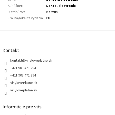
Subžáner
:
Dance
,
Electronic
Distribútor
:
Bertus
Krajina/lokalita vydania
:
EU
Z
á
p
ä
Kontakt
t
kontakt
@
vinyloveplatne.sk
i
e
+421 903 471 294
+421 903 471 294
VinylovePlatne.sk
vinyloveplatne.sk
Informácie pre vás