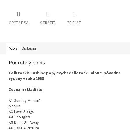
OPÝTAŤ SA
STRÁŽIŤ
ZDIEĽAŤ
Popis
Diskusia
Podrobný popis
Folk rock/Sunshine pop/Psychedelic rock - album pôvodne
vydaný v roku 1968
Zoznam skladieb:
A1 Sunday Mornin'
A2 Sun
A3 Love Songs
A4 Thoughts
A5 Don't Go Away
A6 Take A Picture