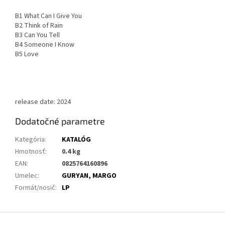
B1 What Can I Give You
B2 Think of Rain
B3 Can You Tell
B4 Someone I Know
B5 Love
release date: 2024
Dodatočné parametre
Kategória
:
KATALÓG
Hmotnosť
:
0.4 kg
EAN
:
0825764160896
Umelec
:
GURYAN, MARGO
Formát/nosič
:
LP
Z