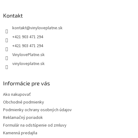
á
p
ä
Kontakt
t
kontakt
@
vinyloveplatne.sk
i
e
+421 903 471 294
+421 903 471 294
VinylovePlatne.sk
vinyloveplatne.sk
Informácie pre vás
Ako nakupovať
Obchodné podmienky
Podmienky ochrany osobných údajov
Reklamačný poriadok
Formulár na odstúpenie od zmluvy
Kamenná predajňa