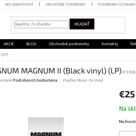
AKO NAKUPOVAŤ
OBCHODNÉ PODMIENKY
PODMIENKY OCHRANY
HĽADAŤ
AKCIE
BLOG
Obchodné podmienky
Kontakty
Re
 (LP)
NUM MAGNUM II (Black vinyl) (LP)
871926
né
notené
Podrobnosti hodnotenia
Značka:
Music On Vinyl
nie
€25
u
Jednotk
Na sk
cena:
iek.
Možnosti