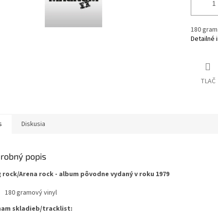
180 gram.
Detailné 
TLAČ
s
Diskusia
robný popis
 rock/Arena rock - album pôvodne vydaný v roku 1979
180 gramový vinyl
am skladieb/tracklist: