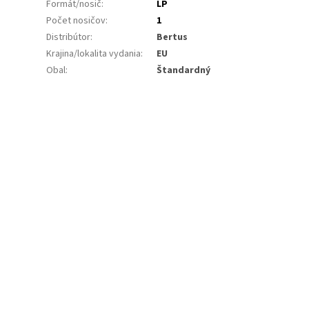
Formát/nosič
:
LP
Počet nosičov
:
1
Distribútor
:
Bertus
Krajina/lokalita vydania
:
EU
Obal
:
Štandardný