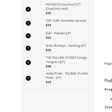
FAITHLESS Insomnia (12")
(Oranžový vinyl)
€23
THE CURE Seventeen Seconds
€39
Elán - Rabaka (LP)
€15
Arctic Monkeys - Humbug (LP)
€28
THE ROLLING STONES Foreign
Tongues (2LP)
Popi
€49
Judas Priest - The Best of Judas
Priest - (LP)
Pod
€30
Prog
Zozn