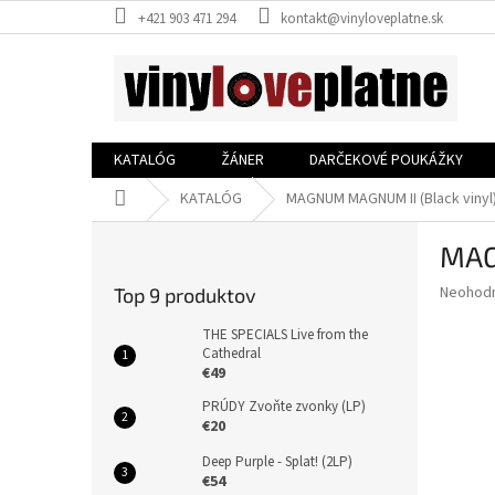
Prejsť
+421 903 471 294
kontakt@vinyloveplatne.sk
na
obsah
KATALÓG
ŽÁNER
DARČEKOVÉ POUKÁŽKY
Domov
KATALÓG
MAGNUM MAGNUM II (Black vinyl)
B
MAG
o
č
Priemer
Neohod
Top 9 produktov
n
hodnote
ý
produkt
THE SPECIALS Live from the
p
Cathedral
je
€49
0,0
a
z
n
PRÚDY Zvoňte zvonky (LP)
5
e
€20
hviezdič
l
Deep Purple - Splat! (2LP)
€54