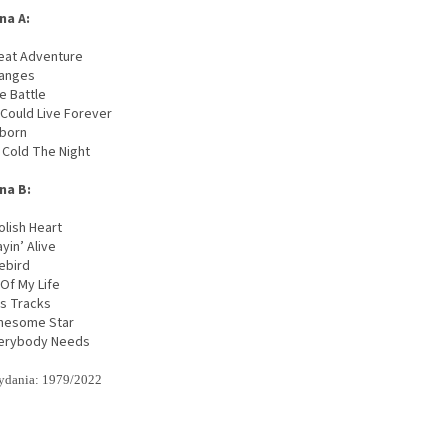
na A:
reat Adventure
hanges
e Battle
 I Could Live Forever
eborn
o Cold The Night
na B:
olish Heart
ayin’ Alive
rebird
l Of My Life
s Tracks
onesome Star
verybody Needs
ydania: 1979/2022