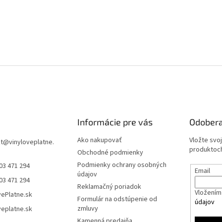
Informácie pre vás
Odobera
Ako nakupovať
Vložte svo
t
@
vinyloveplatne.
produktoch
Obchodné podmienky
Podmienky ochrany osobných
03 471 294
Email
údajov
03 471 294
Reklamačný poriadok
Vložením 
vePlatne.sk
Formulár na odstúpenie od
údajov
zmluvy
veplatne.sk
Kamenná predajňa