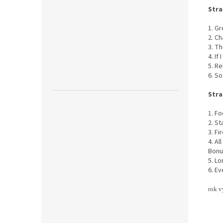
Stra
1. G
2. C
3. Th
4. If
5. R
6. S
Stra
1. Fo
2. St
3. Fi
4. Al
Bonu
5. L
6. E
rok v