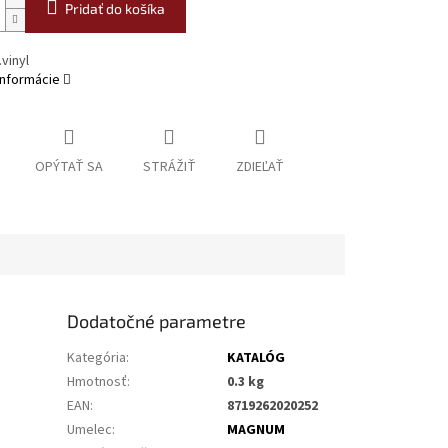
Pridať do košíka
vinyl
informácie
OPÝTAŤ SA
STRÁŽIŤ
ZDIEĽAŤ
Dodatočné parametre
Kategória
:
KATALÓG
Hmotnosť
:
0.3 kg
EAN
:
8719262020252
Umelec
:
MAGNUM