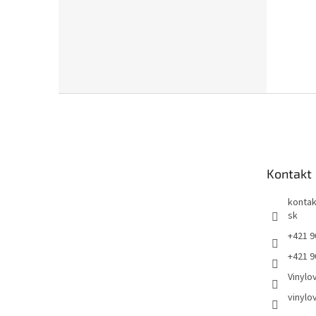
Z
á
p
ä
t
Kontakt
i
e
kontak
sk
+421 9
+421 9
Vinylo
vinylo