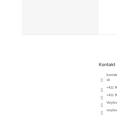
Z
á
p
ä
t
Kontakt
i
e
kontak
sk
+421 9
+421 9
Vinylo
vinylo