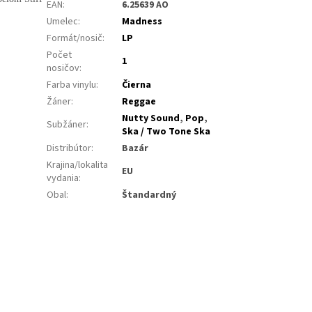
EAN
:
6.25639 AO
Umelec
:
Madness
Formát/nosič
:
LP
Počet
1
nosičov
:
Farba vinylu
:
Čierna
Žáner
:
Reggae
Nutty Sound
,
Pop
,
Subžáner
:
Ska / Two Tone Ska
Distribútor
:
Bazár
Krajina/lokalita
EU
vydania
:
Obal
:
Štandardný