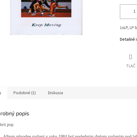
1xLP, LP 
Detailné 
TLAČ
s
Podobné (1)
Diskusia
robný popis
brit.pop
Album pôvodne vydaný v roku 1984 bol posledným dielom vydaným pod lab