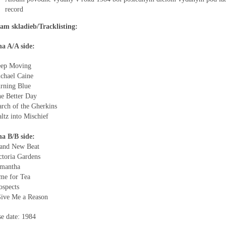
record
am skladieb/Tracklisting:
na A/A side:
eep Moving
chael Caine
urning Blue
ne Better Day
rch of the Gherkins
ltz into Mischief
na B/B side:
rand New Beat
ctoria Gardens
amantha
me for Tea
ospects
Give Me a Reason
se date: 1984