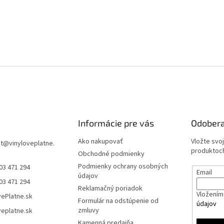
Informácie pre vás
Odobera
Ako nakupovať
Vložte svo
t
@
vinyloveplatne.
produktoch
Obchodné podmienky
Podmienky ochrany osobných
03 471 294
Email
údajov
03 471 294
Reklamačný poriadok
Vložením 
vePlatne.sk
Formulár na odstúpenie od
údajov
zmluvy
veplatne.sk
Kamenná predajňa