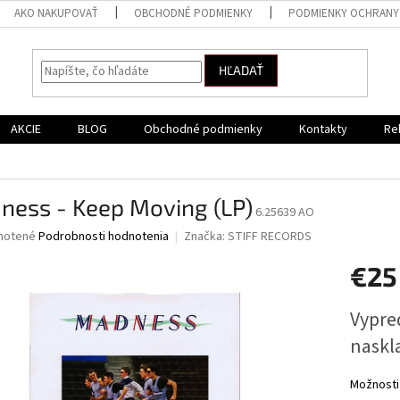
AKO NAKUPOVAŤ
OBCHODNÉ PODMIENKY
PODMIENKY OCHRANY
HĽADAŤ
AKCIE
BLOG
Obchodné podmienky
Kontakty
Re
ness - Keep Moving (LP)
6.25639 AO
né
notené
Podrobnosti hodnotenia
Značka:
STIFF RECORDS
nie
€25
u
Jednotk
Vypred
cena:
naskl
iek.
Možnosti