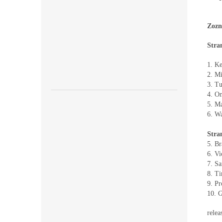
Zozn
Stra
1. K
2. Mi
3. T
4. O
5. Ma
6. Wa
Stra
5. B
6. Vi
7. S
8. Ti
9. Pr
10. 
relea