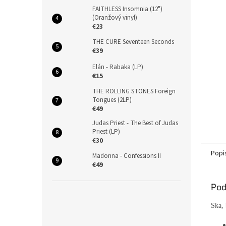
FAITHLESS Insomnia (12")
(Oranžový vinyl)
€23
THE CURE Seventeen Seconds
€39
Elán - Rabaka (LP)
€15
THE ROLLING STONES Foreign
Tongues (2LP)
€49
Judas Priest - The Best of Judas
Priest (LP)
€30
Popi
Madonna - Confessions II
€49
Pod
Ska, 