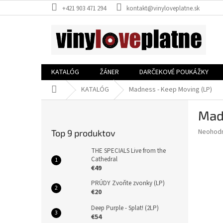
Prejsť
+421 903 471 294
kontakt@vinyloveplatne.sk
na
obsah
KATALÓG
ŽÁNER
DARČEKOVÉ POUKÁŽKY
Domov
KATALÓG
Madness - Keep Moving (LP)
B
Mad
o
č
Priemer
Neohod
Top 9 produktov
n
hodnote
ý
produkt
THE SPECIALS Live from the
p
Cathedral
je
€49
0,0
a
z
n
PRÚDY Zvoňte zvonky (LP)
5
e
€20
hviezdič
l
Deep Purple - Splat! (2LP)
€54