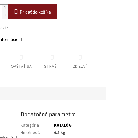
Pridať do košíka
bazár
informácie
OPÝTAŤ SA
STRÁŽIŤ
ZDIEĽAŤ
Dodatočné parametre
Kategória
:
KATALÓG
Hmotnosť
:
0.5 kg
elom Stiff