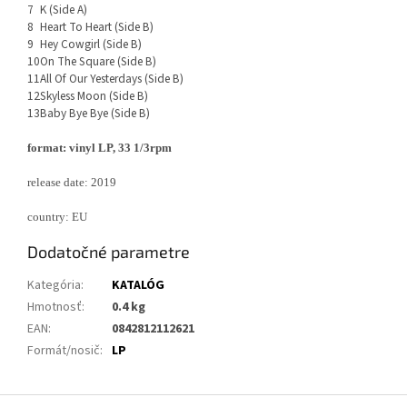
7
K (Side A)
8
Heart To Heart (Side B)
9
Hey Cowgirl (Side B)
10
On The Square (Side B)
11
All Of Our Yesterdays (Side B)
12
Skyless Moon (Side B)
13
Baby Bye Bye (Side B)
format: vinyl LP, 33 1/3rpm
release date: 2019
country: EU
Dodatočné parametre
Kategória
:
KATALÓG
Hmotnosť
:
0.4 kg
EAN
:
0842812112621
Formát/nosič
:
LP
Z