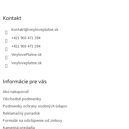
á
p
ä
Kontakt
t
kontakt
@
vinyloveplatne.sk
i
e
+421 903 471 294
+421 903 471 294
VinylovePlatne.sk
vinyloveplatne.sk
Informácie pre vás
Ako nakupovať
Obchodné podmienky
Podmienky ochrany osobných údajov
Reklamačný poriadok
Formulár na odstúpenie od zmluvy
Kamenná predajňa