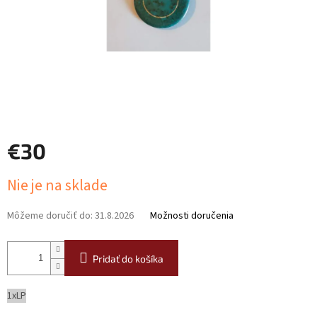
€30
Jednotková
Nie je na sklade
cena:
Môžeme doručiť do:
31.8.2026
Možnosti doručenia
Pridať do košíka
1xLP