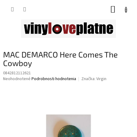
Prejsť
NÁKUP
na
obsah
KOŠÍK
MAC DEMARCO Here Comes The
Cowboy
0842812112621
Priemerné
Neohodnotené
Podrobnosti hodnotenia
Značka:
Virgin
hodnotenie
produktu
je
0,0
z
5
hviezdičiek.