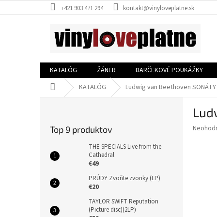
Prejsť
+421 903 471 294
kontakt@vinyloveplatne.sk
na
obsah
KATALÓG
ŽÁNER
DARČEKOVÉ POUKÁŽKY
Domov
KATALÓG
Ludwig van Beethoven SONÁTY 
B
Lud
o
č
Priemer
Neohod
Top 9 produktov
n
hodnote
ý
produkt
THE SPECIALS Live from the
p
Cathedral
je
€49
0,0
a
z
n
PRÚDY Zvoňte zvonky (LP)
5
e
€20
hviezdič
l
TAYLOR SWIFT Reputation
(Picture disc)(2LP)