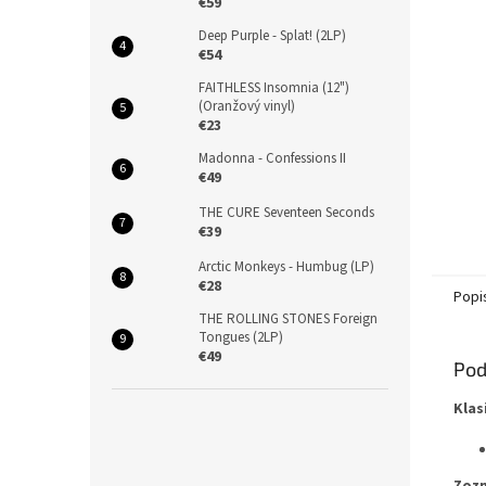
€59
Deep Purple - Splat! (2LP)
€54
FAITHLESS Insomnia (12")
(Oranžový vinyl)
€23
Madonna - Confessions II
€49
THE CURE Seventeen Seconds
€39
Arctic Monkeys - Humbug (LP)
€28
Popi
THE ROLLING STONES Foreign
Tongues (2LP)
€49
Pod
Klas