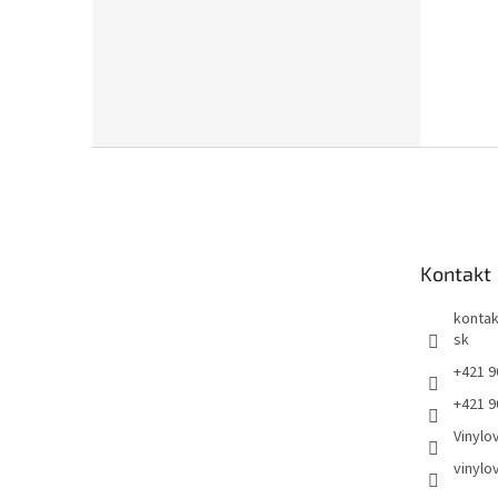
Z
á
p
ä
t
Kontakt
i
e
kontak
sk
+421 9
+421 9
Vinylo
vinylo