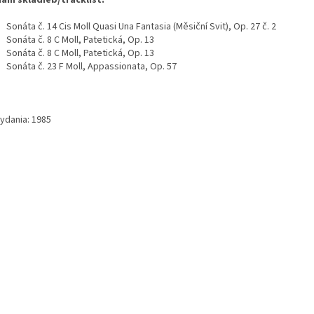
am skladieb/tracklist:
náta č. 14 Cis Moll Quasi Una Fantasia (Měsiční Svit), Op. 27 č. 2
onáta č. 8 C Moll, Patetická, Op. 13
onáta č. 8 C Moll, Patetická, Op. 13
onáta č. 23 F Moll, Appassionata, Op. 57
vydania: 1985