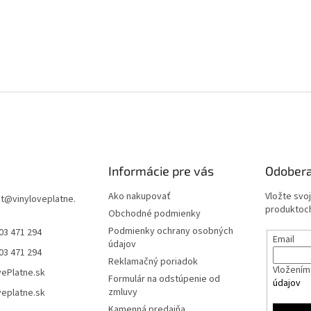
Informácie pre vás
Odobera
Ako nakupovať
Vložte svo
t
@
vinyloveplatne.
produktoch
Obchodné podmienky
Podmienky ochrany osobných
03 471 294
Email
údajov
03 471 294
Reklamačný poriadok
Vložením 
vePlatne.sk
Formulár na odstúpenie od
údajov
zmluvy
veplatne.sk
Kamenná predajňa