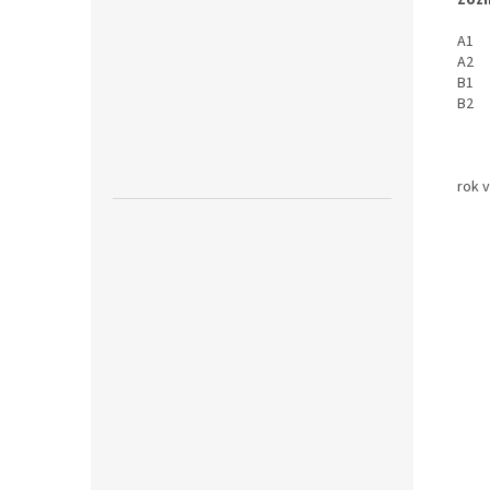
Zozn
A1 So
A2 S
B1 S
B2 S
rok 