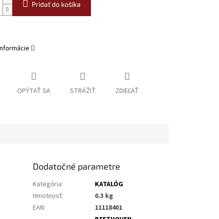
Pridať do košíka
informácie
OPÝTAŤ SA
STRÁŽIŤ
ZDIEĽAŤ
Dodatočné parametre
Kategória
:
KATALÓG
Hmotnosť
:
0.3 kg
EAN
:
11118401