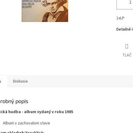
1xLP
Detailné 
TLAČ
s
Diskusia
robný popis
ická hudba - album vydaný v roku 1985
Album v zachovalom stave