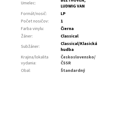
BEETHOVEN,
Umelec
:
LUDWIG VAN
Formát/nosič
:
LP
Počet nosičov
:
1
Farba vinylu
:
Čierna
Žáner
:
Classical
Classical/Klasická
Subžáner
:
hudba
Krajina/lokalita
Československo/
vydania
:
ČSSR
Obal
:
Štandardný