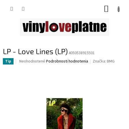
Prejsť
NÁKUP
na
obsah
KOŠÍK
LP - Love Lines (LP)
4050538915501
Priemerné
Neohodnotené
Podrobnosti hodnotenia
Značka:
BMG
Tip
hodnotenie
produktu
je
0,0
z
5
hviezdičiek.