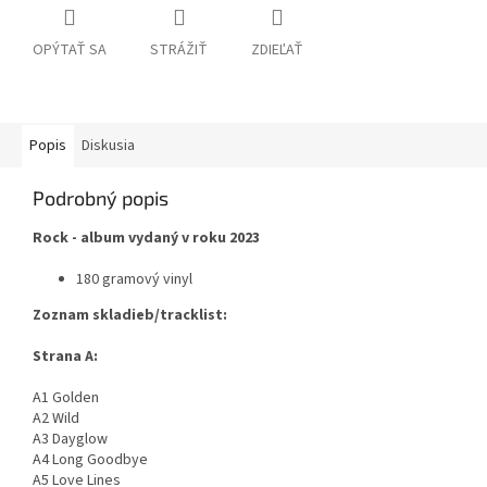
OPÝTAŤ SA
STRÁŽIŤ
ZDIEĽAŤ
Popis
Diskusia
Podrobný popis
Rock - album vydaný v roku 2023
180 gramový vinyl
Zoznam skladieb/tracklist:
Strana A:
A1 Golden
A2 Wild
A3 Dayglow
A4 Long Goodbye
A5 Love Lines