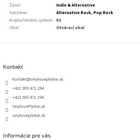
Žáner
:
Indie & Alternative
Subžáner
:
Alternative Rock
,
Pop Rock
Krajina/lokalita vydania
:
EU
Obal
:
Otvárací obal
Z
á
p
ä
Kontakt
t
kontakt
@
vinyloveplatne.sk
i
e
+421 903 471 294
+421 903 471 294
VinylovePlatne.sk
vinyloveplatne.sk
Informácie pre vás