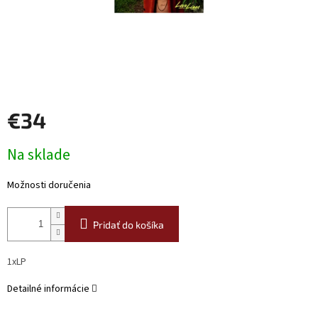
€34
Jednotková
Na sklade
cena:
Možnosti doručenia
Pridať do košíka
1xLP
Detailné informácie