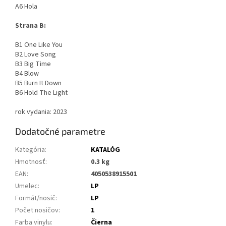
A6 Hola
Strana B:
B1 One Like You
B2 Love Song
B3 Big Time
B4 Blow
B5 Burn It Down
B6 Hold The Light
rok vydania: 2023
Dodatočné parametre
Kategória
:
KATALÓG
Hmotnosť
:
0.3 kg
EAN
:
4050538915501
Umelec
:
LP
Formát/nosič
:
LP
Počet nosičov
:
1
Farba vinylu
:
Čierna