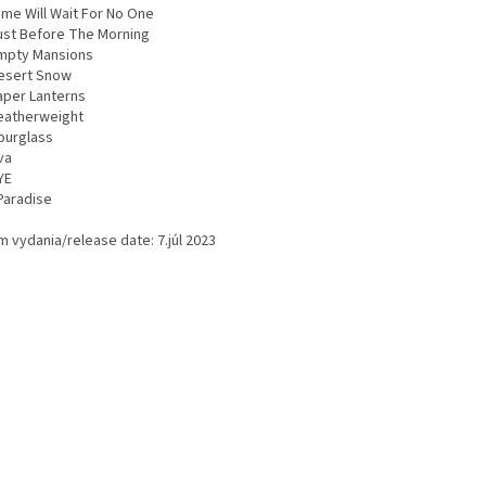
me Will Wait For No One
st Before The Morning
pty Mansions
sert Snow
per Lanterns
atherweight
urglass
va
YE
aradise
m vydania/release date: 7.júl 2023