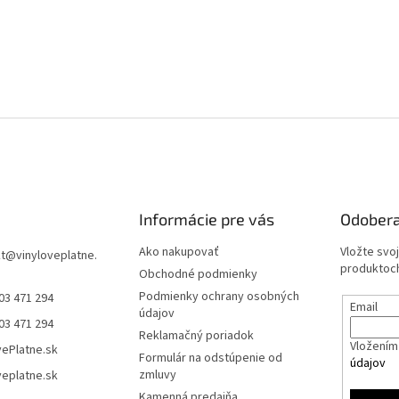
Informácie pre vás
Odobera
Ako nakupovať
Vložte svo
t
@
vinyloveplatne.
produktoch
Obchodné podmienky
Podmienky ochrany osobných
03 471 294
Email
údajov
03 471 294
Reklamačný poriadok
Vložením 
vePlatne.sk
Formulár na odstúpenie od
údajov
zmluvy
veplatne.sk
Kamenná predajňa