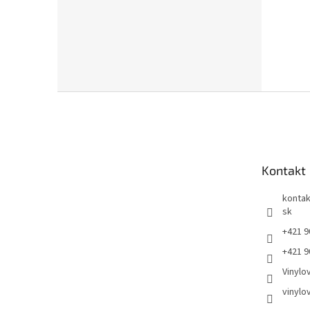
Z
á
p
ä
t
Kontakt
i
e
kontak
sk
+421 9
+421 9
Vinylo
vinylo