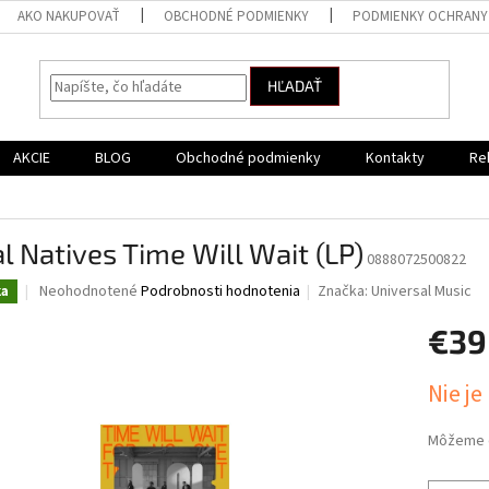
AKO NAKUPOVAŤ
OBCHODNÉ PODMIENKY
PODMIENKY OCHRANY
HĽADAŤ
AKCIE
BLOG
Obchodné podmienky
Kontakty
Re
)
l Natives Time Will Wait (LP)
0888072500822
Priemerné
Neohodnotené
Podrobnosti hodnotenia
Značka:
Universal Music
ka
hodnotenie
produktu
€39
je
0,0
Jednotk
Nie je
z
cena:
5
hviezdičiek.
Môžeme d