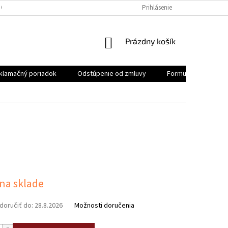
 OSOBNÝCH ÚDAJOV
REKLAMAČNÝ PORIADOK
Prihlásenie
FORMULÁR NA ODSTÚ
NÁKUPNÝ
Prázdny košík
KOŠÍK
klamačný poriadok
Odstúpenie od zmluvy
Formulár na odstúp
ová
 na sklade
oručiť do:
28.8.2026
Možnosti doručenia