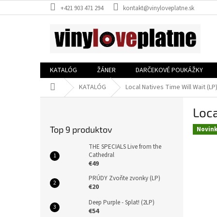
Prejsť
+421 903 471 294
kontakt@vinyloveplatne.sk
na
obsah
KATALÓG
ŽÁNER
DARČEKOVÉ POUKÁŽKY
Domov
KATALÓG
Local Natives Time Will Wait (LP
B
Loca
o
č
Top 9 produktov
Novin
n
ý
THE SPECIALS Live from the
p
Cathedral
€49
a
n
PRÚDY Zvoňte zvonky (LP)
e
€20
l
Deep Purple - Splat! (2LP)
€54