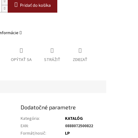
Pridať do košíka
informácie
OPÝTAŤ SA
STRÁŽIŤ
ZDIEĽAŤ
Dodatočné parametre
Kategória
:
KATALÓG
EAN
:
0888072500822
Formát/nosič
:
LP