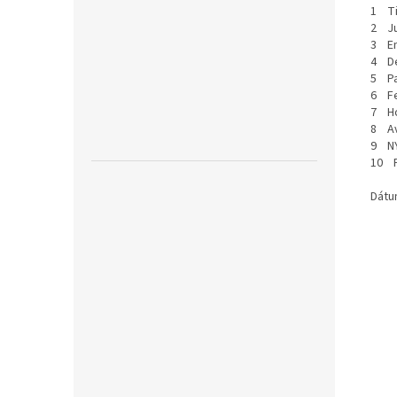
1 Ti
2 Ju
3 Em
4 De
5 Pa
6 Fe
7 Ho
8 A
9 N
10 P
Dátu