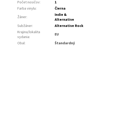
Počet nosičov
:
1
Farba vinylu
:
Čierna
Indie &
Žáner
:
Alternative
Subžáner
:
Alternative Rock
Krajina/lokalita
EU
vydania
:
Obal
:
Štandardný