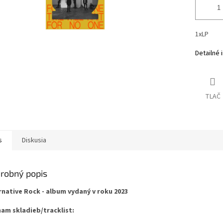
1xLP
Detailné 
TLAČ
s
Diskusia
robný popis
rnative Rock - album vydaný v roku 2023
am skladieb/tracklist: