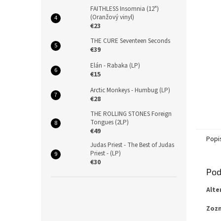
FAITHLESS Insomnia (12")
(Oranžový vinyl)
€23
THE CURE Seventeen Seconds
€39
Elán - Rabaka (LP)
€15
Arctic Monkeys - Humbug (LP)
€28
THE ROLLING STONES Foreign
Tongues (2LP)
€49
Popi
Judas Priest - The Best of Judas
Priest - (LP)
€30
Pod
Alte
Zozn