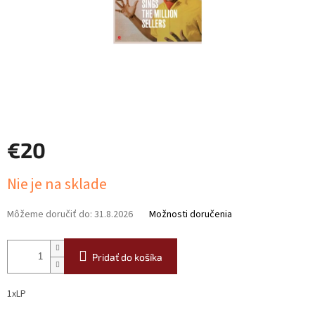
€20
Jednotková
Nie je na sklade
cena:
Môžeme doručiť do:
31.8.2026
Možnosti doručenia
Pridať do košíka
1xLP