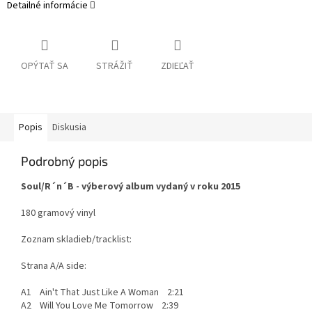
Detailné informácie
OPÝTAŤ SA
STRÁŽIŤ
ZDIEĽAŤ
Popis
Diskusia
Podrobný popis
Soul/R´n´B - výberový album vydaný v roku 2015
180 gramový vinyl
Zoznam skladieb/tracklist:
Strana A/A side:
A1 Ain't That Just Like A Woman 2:21
A2 Will You Love Me Tomorrow 2:39