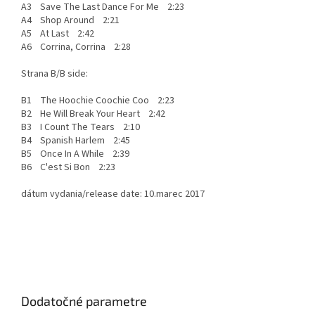
A3 Save The Last Dance For Me 2:23
A4 Shop Around 2:21
A5 At Last 2:42
A6 Corrina, Corrina 2:28
Strana B/B side:
B1 The Hoochie Coochie Coo 2:23
B2 He Will Break Your Heart 2:42
B3 I Count The Tears 2:10
B4 Spanish Harlem 2:45
B5 Once In A While 2:39
B6 C'est Si Bon 2:23
dátum vydania/release date: 10.marec 2017
Dodatočné parametre