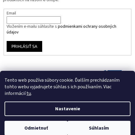
produktoch na našom e-shope.
Email
Vložením e-mailu súhlasíte s
podmienkami ochrany osobných
údajov
PRIHLÁSIŤ SA
Tento web používa súbory cookie. Ďalším prechádzaním
tohto webu vyjadrujete súhlas s ich používaním. Viac
informácií
tu
.
Nastavenie
Vytvoril Shoptet
Odmietnuť
Súhlasím
Copyright 2026
Vinyloveplatne.sk
. Všetky práva vyhradené.