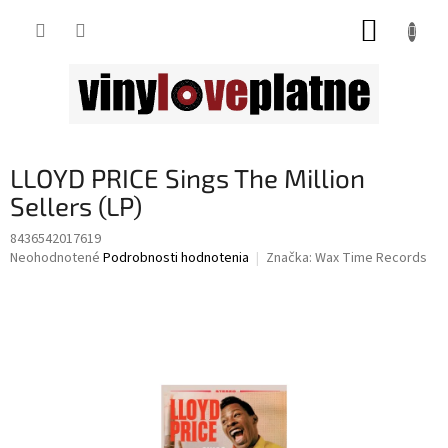
Prejsť
NÁKUP
na
obsah
KOŠÍK
LLOYD PRICE Sings The Million
Sellers (LP)
8436542017619
Priemerné
Neohodnotené
Podrobnosti hodnotenia
Značka:
Wax Time Records
hodnotenie
produktu
je
0,0
z
5
hviezdičiek.