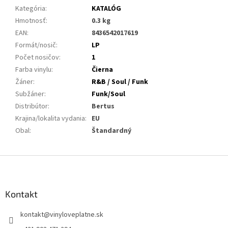
Kategória
:
KATALÓG
Hmotnosť
:
0.3 kg
EAN
:
8436542017619
Formát/nosič
:
LP
Počet nosičov
:
1
Farba vinylu
:
Čierna
Žáner
:
R&B / Soul / Funk
Subžáner
:
Funk/Soul
Distribútor
:
Bertus
Krajina/lokalita vydania
:
EU
Obal
:
Štandardný
Z
á
p
ä
Kontakt
t
kontakt
@
vinyloveplatne.sk
i
e