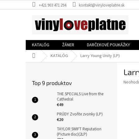
Prejsť
+421 903 471 294
kontakt@vinyloveplatne.sk
na
obsah
KATALÓG
ŽÁNER
DARČEKOVÉ POUKÁŽKY
Domov
KATALÓG
Larry Young Unity (LP)
B
Larr
o
č
Priemer
Neohod
Top 9 produktov
n
hodnote
ý
produkt
THE SPECIALS Live from the
p
Cathedral
je
€49
0,0
a
z
n
PRÚDY Zvoňte zvonky (LP)
5
e
€20
hviezdič
l
TAYLOR SWIFT Reputation
(Picture disc)(2LP)