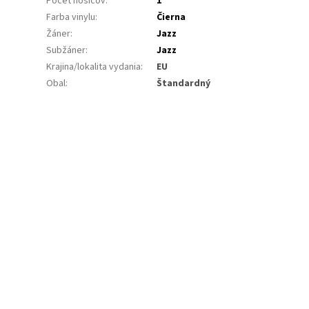
Počet nosičov
:
1
Farba vinylu
:
Čierna
Žáner
:
Jazz
Subžáner
:
Jazz
Krajina/lokalita vydania
:
EU
Obal
:
Štandardný