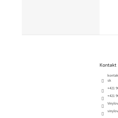
Z
á
p
ä
t
Kontakt
i
e
kontak
sk
+421 9
+421 9
Vinylo
vinylo