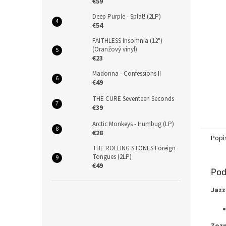
€59
Deep Purple - Splat! (2LP)
€54
FAITHLESS Insomnia (12")
(Oranžový vinyl)
€23
Madonna - Confessions II
€49
THE CURE Seventeen Seconds
€39
Arctic Monkeys - Humbug (LP)
€28
Popi
THE ROLLING STONES Foreign
Tongues (2LP)
€49
Pod
Jazz