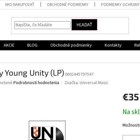
AKO NAKUPOVAŤ
OBCHODNÉ PODMIENKY
PODMIENKY OCHRANY
HĽADAŤ
AKCIE
BLOG
Obchodné podmienky
Kontakty
Re
y Young Unity (LP)
0602445797547
né
notené
Podrobnosti hodnotenia
Značka:
Universal Music
nie
€35
u
Jednotk
Na sk
cena:
iek.
Možnosti