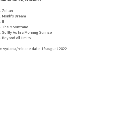
am skladieb/tracklist:
Zoltan
Monk's Dream
If
The Moontrane
oftly As In a Morning Sunrise
eyond All Limits
m vydania/release date: 19.august 2022