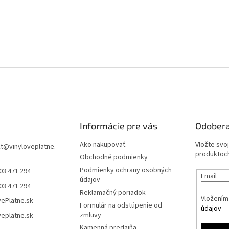
Informácie pre vás
Odobera
Ako nakupovať
Vložte svo
t
@
vinyloveplatne.
produktoch
Obchodné podmienky
Podmienky ochrany osobných
03 471 294
Email
údajov
03 471 294
Reklamačný poriadok
Vložením 
vePlatne.sk
Formulár na odstúpenie od
údajov
zmluvy
veplatne.sk
Kamenná predajňa