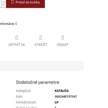
Pridať do košíka
informácie
OPÝTAŤ SA
STRÁŽIŤ
ZDIEĽAŤ
Dodatočné parametre
Kategória
:
KATALÓG
EAN
:
0602445797547
Formát/nosič
:
LP