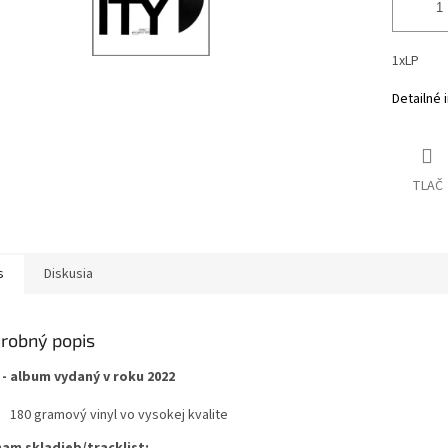
1xLP
Detailné 
TLAČ
s
Diskusia
robný popis
 - album vydaný v roku 2022
180 gramový vinyl vo vysokej kvalite