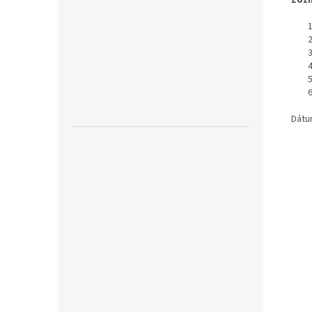
Zozn
1. 
2. 
3. 
4. 
5. S
6. B
Dátu