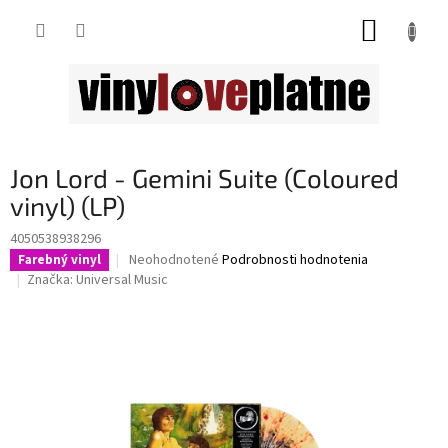
Prejsť
NÁKUP
na
obsah
KOŠÍK
Jon Lord - Gemini Suite (Coloured
vinyl) (LP)
4050538938296
Priemerné
Neohodnotené
Podrobnosti hodnotenia
Farebný vinyl
hodnotenie
Značka:
Universal Music
produktu
je
0,0
z
5
hviezdičiek.