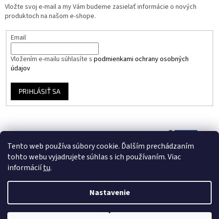
Vložte svoj e-mail a my Vám budeme zasielať informácie o nových
produktoch na našom e-shope.
Email
Vložením e-mailu súhlasíte s
podmienkami ochrany osobných
údajov
PRIHLÁSIŤ SA
Tento web používa súbory cookie. Ďalším prechádzaním
tohto webu vyjadrujete súhlas s ich používaním. Viac
informácií
tu
.
Nastavenie
Vytvoril Shoptet