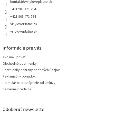
kontakt
@
vinyloveplatne.sk
i
e
+421 903 471 294
+421 903 471 294
VinylovePlatne.sk
vinyloveplatne.sk
Informácie pre vás
Ako nakupovať
Obchodné podmienky
Podmienky ochrany osobných údajov
Reklamačný poriadok
Formulár na odstúpenie od zmluvy
Kamenná predajňa
Odoberať newsletter