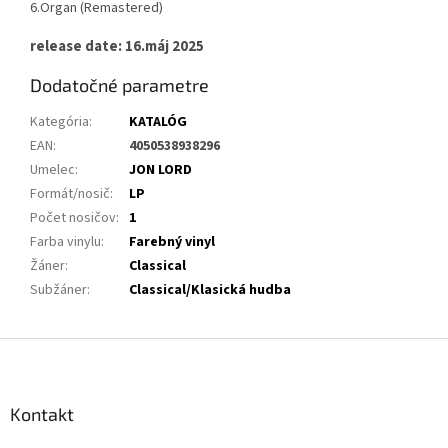
6.Organ (Remastered)
release date: 16.máj 2025
Dodatočné parametre
Kategória
:
KATALÓG
EAN
:
4050538938296
Umelec
:
JON LORD
Formát/nosič
:
LP
Počet nosičov
:
1
Farba vinylu
:
Farebný vinyl
Žáner
:
Classical
Subžáner
:
Classical/Klasická hudba
Z
á
p
ä
Kontakt
t