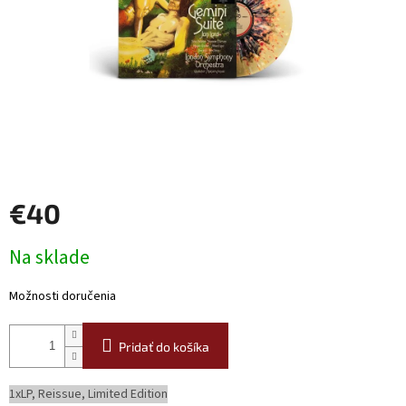
€40
Jednotková
Na sklade
cena:
Možnosti doručenia
Pridať do košíka
1xLP, Reissue, Limited Edition