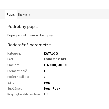
Popis
Diskusia
Podrobný popis
Popis produktu nie je dostupný
Dodatočné parametre
Kategória
:
KATALÓG
EAN
:
0600753571019
Umelec
:
LENNON, JOHN
Formát/nosič
:
LP
Počet nosičov
:
1
Žáner
:
Pop
Subžáner
:
Pop
,
Rock
Krajina/lokalita vydania
:
EU
Z