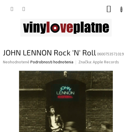
Prejsť
NÁKUP
na
obsah
KOŠÍK
JOHN LENNON Rock 'N' Roll
0600753571019
Priemerné
Neohodnotené
Podrobnosti hodnotenia
Značka:
Apple Records
hodnotenie
produktu
je
0,0
z
5
hviezdičiek.