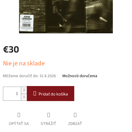
€30
Jednotková
Nie je na sklade
cena:
Môžeme doručiť do:
31.8.2026
Možnosti doručenia
Pridať do košíka
OPÝTAŤ SA
STRÁŽIŤ
ZDIEĽAŤ