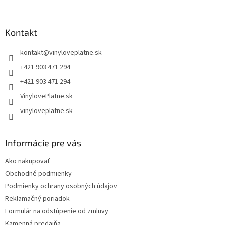
á
p
ä
Kontakt
t
kontakt
@
vinyloveplatne.sk
i
e
+421 903 471 294
+421 903 471 294
VinylovePlatne.sk
vinyloveplatne.sk
Informácie pre vás
Ako nakupovať
Obchodné podmienky
Podmienky ochrany osobných údajov
Reklamačný poriadok
Formulár na odstúpenie od zmluvy
Kamenná predajňa