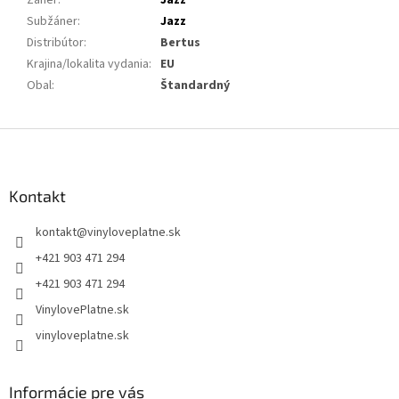
Žáner
:
Jazz
Subžáner
:
Jazz
Distribútor
:
Bertus
Krajina/lokalita vydania
:
EU
Obal
:
Štandardný
Z
á
p
ä
Kontakt
t
kontakt
@
vinyloveplatne.sk
i
e
+421 903 471 294
+421 903 471 294
VinylovePlatne.sk
vinyloveplatne.sk
Informácie pre vás