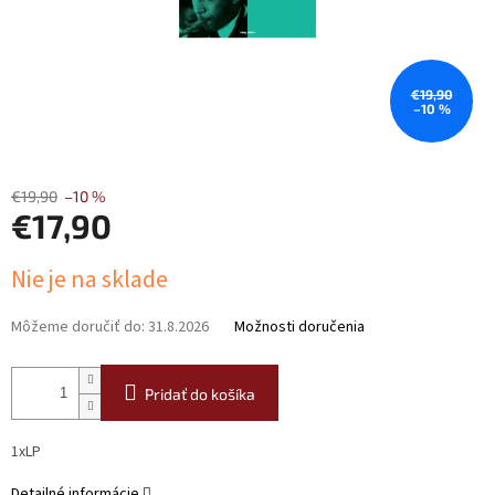
€19,90
–10 %
€19,90
–10 %
€17,90
Jednotková
Nie je na sklade
cena:
Môžeme doručiť do:
31.8.2026
Možnosti doručenia
Pridať do košíka
1xLP
Detailné informácie