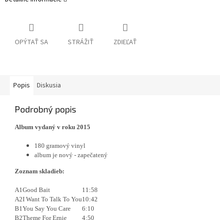
OPÝTAŤ SA
STRÁŽIŤ
ZDIEĽAŤ
Popis
Diskusia
Podrobný popis
Album vydaný v roku 2015
180 gramový vinyl
album je nový - zapečatený
Zoznam skladieb:
A1
Good Bait
11:58
A2
I Want To Talk To You
10:42
B1
You Say You Care
6:10
B2
Theme For Ernie
4:50