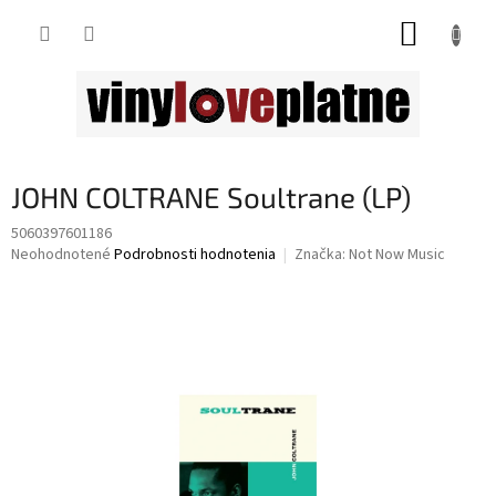
Prejsť
NÁKUP
na
obsah
KOŠÍK
JOHN COLTRANE Soultrane (LP)
5060397601186
Priemerné
Neohodnotené
Podrobnosti hodnotenia
Značka:
Not Now Music
hodnotenie
produktu
je
0,0
z
5
hviezdičiek.