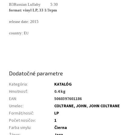
B3
Russian Lullaby
5:30
format: vinyl LP, 33 1/3rpm
release date: 2015
country: E
U
Dodatočné parametre
Kategória
:
KATALÓG
Hmotnosť
:
0.4 kg
EAN
:
5060397601186
Umelec
:
COLTRANE, JOHN
,
JOHN COLTRANE
Formát/nosič
:
LP
Počet nosičov
:
1
Farba vinylu
:
Čierna