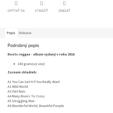
OPÝTAŤ SA
STRÁŽIŤ
ZDIEĽAŤ
Popis
Diskusia
Podrobný popis
Roots reggae - album vydaný v roku 2016
180 gramový vinyl
Zoznam skladieb:
A1 You Can Get It If You Really Want
A2 Wild World
A3 Viet Nam
A4 Many Rivers To Cross
A5 Struggling Man
A6 Wonderful World, Beautiful People