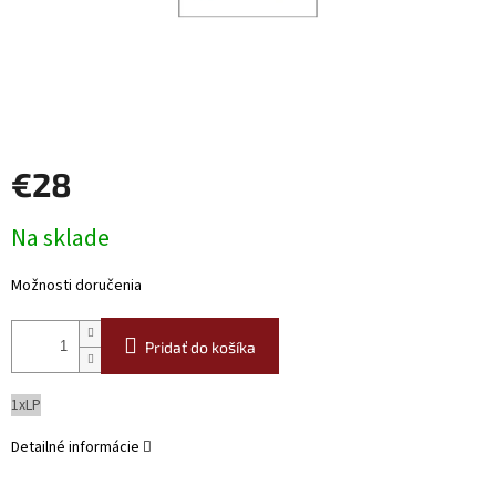
€28
Jednotková
Na sklade
cena:
Možnosti doručenia
Pridať do košíka
1xLP
Detailné informácie