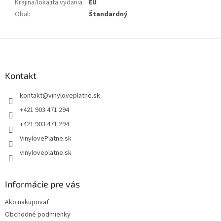
Krajina/lokalita vydania
:
EU
Obal
:
Štandardný
Z
á
p
ä
Kontakt
t
kontakt
@
vinyloveplatne.sk
i
e
+421 903 471 294
+421 903 471 294
VinylovePlatne.sk
vinyloveplatne.sk
Informácie pre vás
Ako nakupovať
Obchodné podmienky