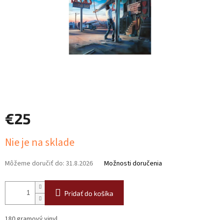
€25
Jednotková
Nie je na sklade
cena:
Môžeme doručiť do:
31.8.2026
Možnosti doručenia
Pridať do košíka
180 gramový vinyl