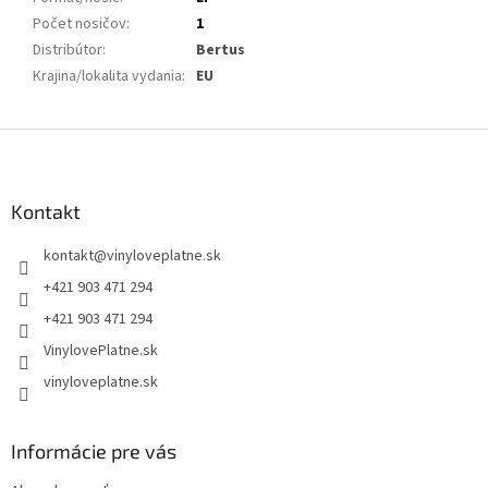
Počet nosičov
:
1
Distribútor
:
Bertus
Krajina/lokalita vydania
:
EU
Z
á
p
ä
Kontakt
t
kontakt
@
vinyloveplatne.sk
i
e
+421 903 471 294
+421 903 471 294
VinylovePlatne.sk
vinyloveplatne.sk
Informácie pre vás