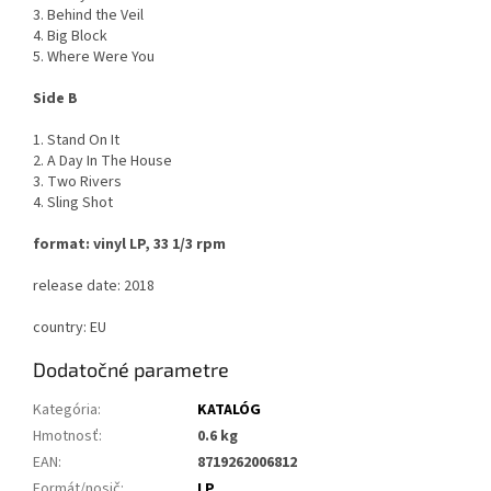
3. Behind the Veil
4. Big Block
5. Where Were You
Side B
1. Stand On It
2. A Day In The House
3. Two Rivers
4. Sling Shot
format: vinyl LP, 33 1/3 rpm
release date: 2018
country: EU
Dodatočné parametre
Kategória
:
KATALÓG
Hmotnosť
:
0.6 kg
EAN
:
8719262006812
Formát/nosič
:
LP