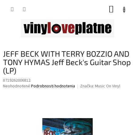
Prejsť
NÁKUP
na
obsah
KOŠÍK
JEFF BECK WITH TERRY BOZZIO AND
TONY HYMAS Jeff Beck's Guitar Shop
(LP)
8719262006812
Priemerné
Neohodnotené
Podrobnosti hodnotenia
Značka:
Music On Vinyl
hodnotenie
produktu
je
0,0
z
5
hviezdičiek.