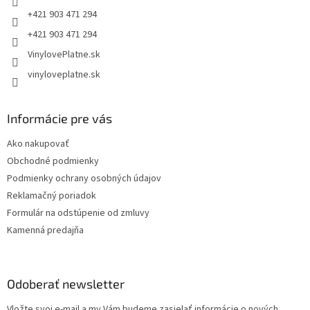
e
+421 903 471 294
+421 903 471 294
VinylovePlatne.sk
vinyloveplatne.sk
Informácie pre vás
Ako nakupovať
Obchodné podmienky
Podmienky ochrany osobných údajov
Reklamačný poriadok
Formulár na odstúpenie od zmluvy
Kamenná predajňa
Odoberať newsletter
Vložte svoj e-mail a my Vám budeme zasielať informácie o nových