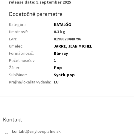
release date: 5.september
2
025
Dodatočné parametre
Kategória
:
KATALÓG
Hmotnosť
:
0.3 kg
EAN
:
0198028448796
Umelec
:
JARRE, JEAN MICHEL
Formát/nosič
:
Blu-ray
Počet nosičov
:
1
Žáner
:
Pop
Subžáner
:
Synth-pop
Krajina/lokalita vydania
:
EU
Z
á
p
ä
Kontakt
t
kontakt
@
vinyloveplatne.sk
i