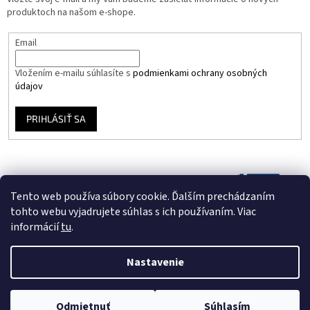
produktoch na našom e-shope.
Email
Vložením e-mailu súhlasíte s
podmienkami ochrany osobných
údajov
PRIHLÁSIŤ SA
Tento web používa súbory cookie. Ďalším prechádzaním
tohto webu vyjadrujete súhlas s ich používaním. Viac
informácií
tu
.
Nastavenie
Vytvoril Shoptet
Odmietnuť
Súhlasím
Copyright 2026
Vinyloveplatne.sk
. Všetky práva vyhradené.