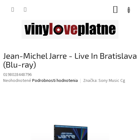
Prejsť
NÁKUP
na
obsah
KOŠÍK
Jean-Michel Jarre - Live In Bratislava
(Blu-ray)
0198028448796
Priemerné
Neohodnotené
Podrobnosti hodnotenia
Značka:
Sony Music Cg
hodnotenie
produktu
je
0,0
z
5
hviezdičiek.