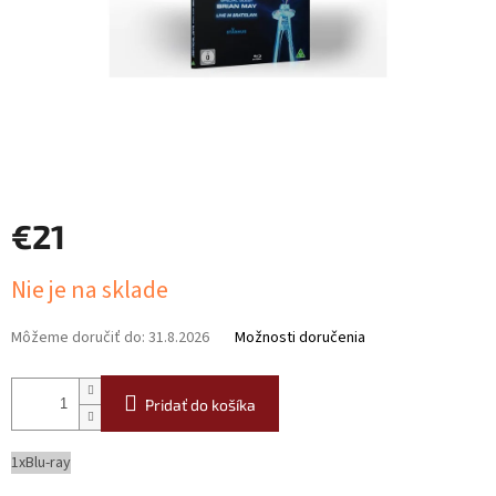
€21
Jednotková
Nie je na sklade
cena:
Môžeme doručiť do:
31.8.2026
Možnosti doručenia
Pridať do košíka
1xBlu-ray