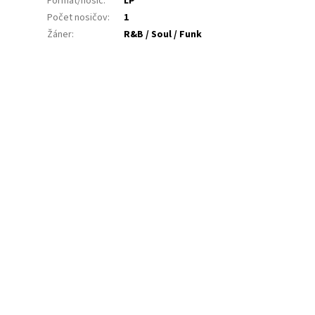
Formát/nosič
:
LP
Počet nosičov
:
1
Žáner
:
R&B / Soul / Funk