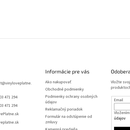
Informácie pre vás
Odobera
Ako nakupovať
Vložte svo
t
@
vinyloveplatne.
produktoch
Obchodné podmienky
Podmienky ochrany osobných
03 471 294
Email
údajov
03 471 294
Reklamačný poriadok
Vložením 
vePlatne.sk
Formulár na odstúpenie od
údajov
zmluvy
veplatne.sk
Kamenná predajňa