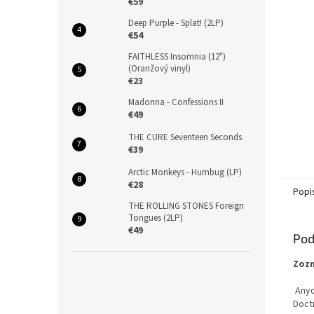
€59
Deep Purple - Splat! (2LP)
€54
FAITHLESS Insomnia (12")
(Oranžový vinyl)
€23
Madonna - Confessions II
€49
THE CURE Seventeen Seconds
€39
Arctic Monkeys - Humbug (LP)
€28
Popi
THE ROLLING STONES Foreign
Tongues (2LP)
€49
Pod
Zozn
Anyo
Doct