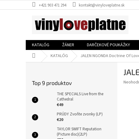
Prejsť
+421 903 471 294
kontakt@vinyloveplatne.sk
na
obsah
KATALÓG
ŽÁNER
DARČEKOVÉ POUKÁŽKY
Domov
KATALÓG
JALEN NGONDA Doctrine Of Love
B
JAL
o
č
Priemer
Neohod
Top 9 produktov
n
hodnote
ý
produkt
THE SPECIALS Live from the
p
Cathedral
je
€49
0,0
a
z
n
PRÚDY Zvoňte zvonky (LP)
5
e
€20
hviezdič
l
TAYLOR SWIFT Reputation
(Picture disc)(2LP)