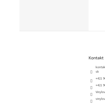
Z
á
p
ä
t
Kontakt
i
e
kontak
sk
+421 9
+421 9
Vinylo
vinylo