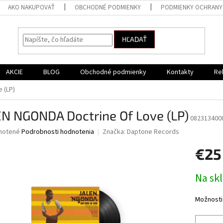
AKO NAKUPOVAŤ
OBCHODNÉ PODMIENKY
PODMIENKY OCHRANY
HĽADAŤ
AKCIE
BLOG
Obchodné podmienky
Kontakty
Re
 (LP)
EN NGONDA Doctrine Of Love (LP)
082313400
né
notené
Podrobnosti hodnotenia
Značka:
Daptone Records
nie
€25
u
Jednotk
Na sk
cena:
iek.
Možnosti