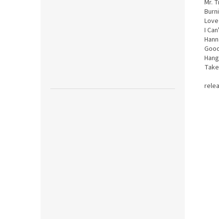
Mr. 
Burn
Love
I Can
Hann
Good
Hang 
Take
relea