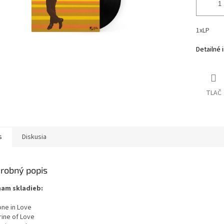
1xLP
Detailné 
TLAČ
s
Diskusia
robný popis
am skladieb:
ne in Love
rine of Love