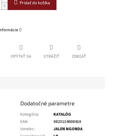
Pridať do košíka
informácie
OPÝTAŤ SA
STRÁŽIŤ
ZDIEĽAŤ
Dodatočné parametre
Kategória
:
KATALÓG
EAN
:
0823134008410
Umelec
:
JALEN NGONDA