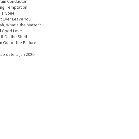
Train Conductor
ing Temptation
 Is Gone
't Ever Leave You
ah, What's the Matter?
 Good Love
It On the Shelf
n Out of the Picture
se date: 5.jún 2026