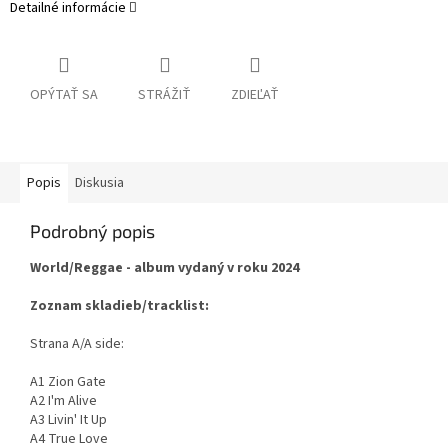
Detailné informácie
OPÝTAŤ SA
STRÁŽIŤ
ZDIEĽAŤ
Popis
Diskusia
Podrobný popis
World/Reggae - album vydaný v roku 2024
Zoznam skladieb/tracklist:
Strana A/A side:
A1 Zion Gate
A2 I'm Alive
A3 Livin' It Up
A4 True Love