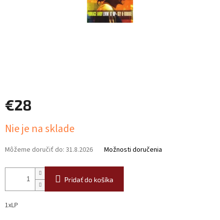
€28
Jednotková
Nie je na sklade
cena:
Môžeme doručiť do:
31.8.2026
Možnosti doručenia
Pridať do košíka
1xLP