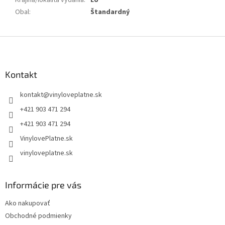
Krajina/lokalita vydania
:
EU
Obal
:
Štandardný
Z
á
p
ä
Kontakt
t
kontakt
@
vinyloveplatne.sk
i
e
+421 903 471 294
+421 903 471 294
VinylovePlatne.sk
vinyloveplatne.sk
Informácie pre vás
Ako nakupovať
Obchodné podmienky