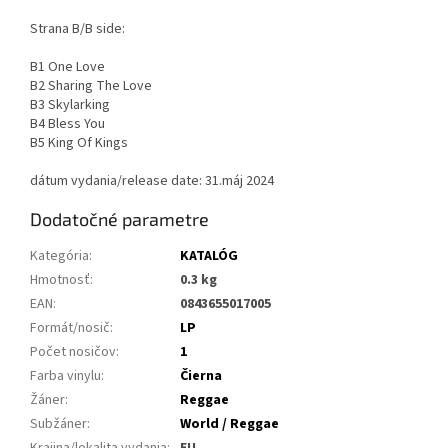
Strana B/B side:
B1 One Love
B2 Sharing The Love
B3 Skylarking
B4 Bless You
B5 King Of Kings
dátum vydania/release date: 31.máj 2024
Dodatočné parametre
Kategória
:
KATALÓG
Hmotnosť
:
0.3 kg
EAN
:
0843655017005
Formát/nosič
:
LP
Počet nosičov
:
1
Farba vinylu
:
Čierna
Žáner
:
Reggae
Subžáner
:
World / Reggae