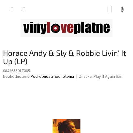
Prejsť
NÁKUP
na
obsah
KOŠÍK
Horace Andy & Sly & Robbie Livin' It
Up (LP)
0843655017005
Priemerné
Neohodnotené
Podrobnosti hodnotenia
Značka:
Play It Again Sam
hodnotenie
produktu
je
0,0
z
5
hviezdičiek.