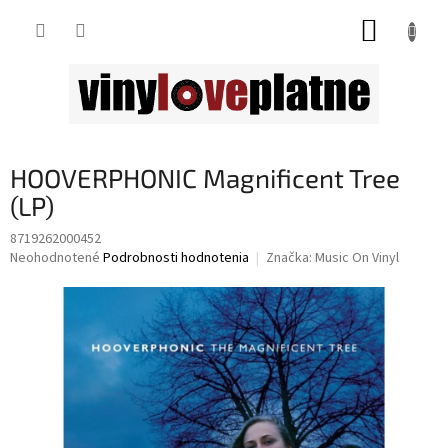
Prejsť
NÁKUP
na
obsah
KOŠÍK
HOOVERPHONIC Magnificent Tree
(LP)
8719262000452
Priemerné
Neohodnotené
Podrobnosti hodnotenia
Značka:
Music On Vinyl
hodnotenie
produktu
je
0,0
z
5
hviezdičiek.