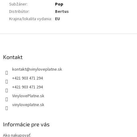
Subžáner
:
Pop
Distribútor
:
Bertus
Krajina/lokalita vydania
:
EU
Z
á
p
ä
Kontakt
t
kontakt
@
vinyloveplatne.sk
i
e
+421 903 471 294
+421 903 471 294
VinylovePlatne.sk
vinyloveplatne.sk
Informácie pre vás
Ako nakupovať