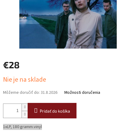
€28
Jednotková
Nie je na sklade
cena:
Môžeme doručiť do:
31.8.2026
Možnosti doručenia
Pridať do košíka
1xLP, 180 gramm.vinyl