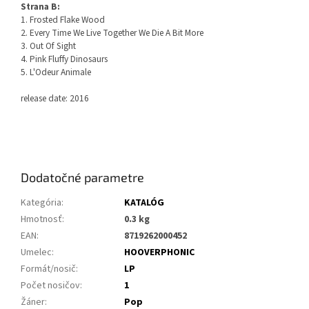
Strana B:
1. Frosted Flake Wood
2. Every Time We Live Together We Die A Bit More
3. Out Of Sight
4. Pink Fluffy Dinosaurs
5. L'Odeur Animale
release date: 2016
Dodatočné parametre
Kategória
:
KATALÓG
Hmotnosť
:
0.3 kg
EAN
:
8719262000452
Umelec
:
HOOVERPHONIC
Formát/nosič
:
LP
Počet nosičov
:
1
Žáner
:
Pop