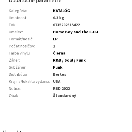
Dodatočné parametre
Kategória
:
KATALÓG
Hmotnosť
:
0.3 kg
EAN
:
0735202315422
Umelec
:
Home Boy and the C.O.L
Formát/nosič
:
LP
Počet nosičov
:
1
Farba vinylu
:
Čierna
Žáner
:
R&B / Soul / Funk
Subžáner
:
Funk
Distribútor
:
Bertus
Krajina/lokalita vydania
:
USA
Notice
:
RSD 2022
Obal
:
Štandardný
Z
á
p