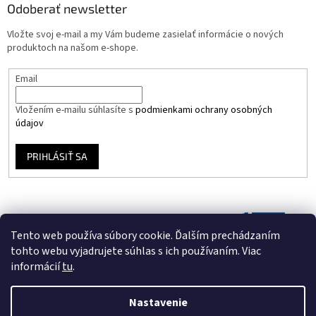
Odoberať newsletter
Vložte svoj e-mail a my Vám budeme zasielať informácie o nových
produktoch na našom e-shope.
Email
Vložením e-mailu súhlasíte s
podmienkami ochrany osobných
údajov
PRIHLÁSIŤ SA
Tento web používa súbory cookie. Ďalším prechádzaním
tohto webu vyjadrujete súhlas s ich používaním. Viac
informácií
tu
.
Nastavenie
Vytvoril Shoptet