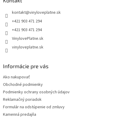
ä
Kontakt
t
kontakt
@
vinyloveplatne.sk
i
e
+421 903 471 294
+421 903 471 294
VinylovePlatne.sk
vinyloveplatne.sk
Informácie pre vás
Ako nakupovať
Obchodné podmienky
Podmienky ochrany osobných údajov
Reklamačný poriadok
Formulár na odstúpenie od zmluvy
Kamenná predajňa