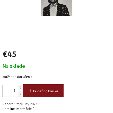
€45
Jednotková
Na sklade
cena:
Možnosti doručenia
Pridať do košíka
Record Store Day 2022
Detailné informácie