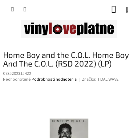
Prejsť
NÁKUP
na
obsah
KOŠÍK
Home Boy and the C.O.L. Home Boy
And The C.O.L. (RSD 2022) (LP)
0735202315422
Priemerné
Neohodnotené
Podrobnosti hodnotenia
Značka:
TIDAL WAVE
hodnotenie
produktu
je
0,0
z
5
hviezdičiek.