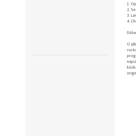
1. O
2. S
3. L
4. C
Dátu
O al
rock
prog
naju
kúsk
orig