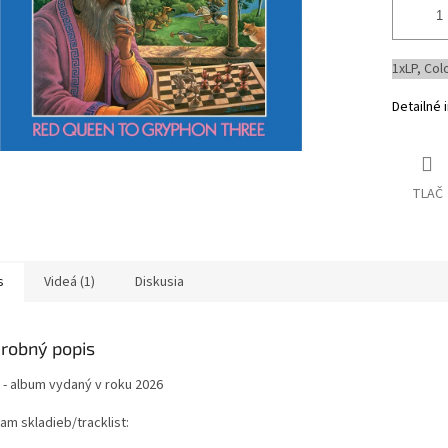
1xLP, Col
Detailné 
TLAČ
s
Videá (1)
Diskusia
robný popis
 - album vydaný v roku 2026
am skladieb/tracklist: