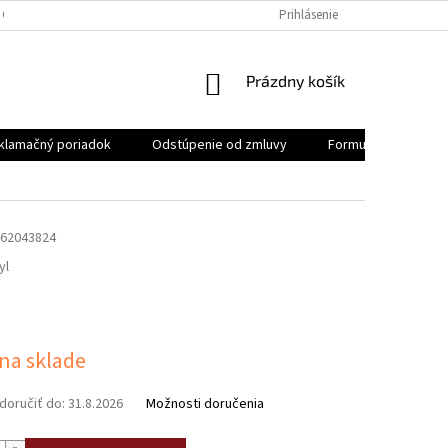
 OSOBNÝCH ÚDAJOV
REKLAMAČNÝ PORIADOK
Prihlásenie
FORMULÁR NA ODSTÚ
NÁKUPNÝ
Prázdny košík
KOŠÍK
klamačný poriadok
Odstúpenie od zmluvy
Formulár na odstúp
62043824
yl
ová
 na sklade
oručiť do:
31.8.2026
Možnosti doručenia