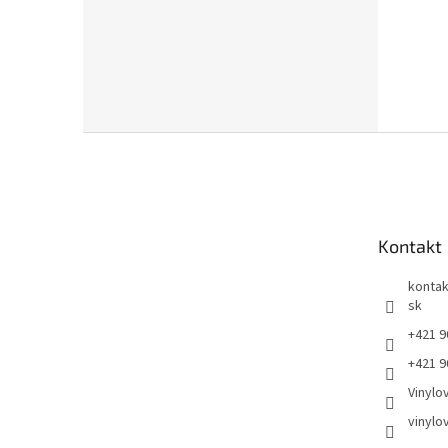
Z
á
p
ä
t
Kontakt
i
e
kontak
sk
+421 9
+421 9
Vinylo
vinylo