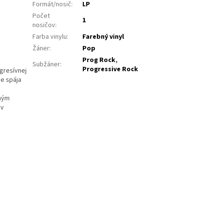
Formát/nosič
:
LP
Počet
1
nosičov
:
Farba vinylu
:
Farebný vinyl
Žáner
:
Pop
Prog Rock
,
Subžáner
:
Progressive Rock
gresívnej
e spája
tným
ov