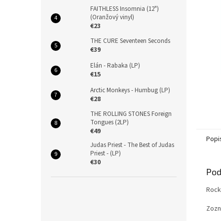
FAITHLESS Insomnia (12")
(Oranžový vinyl)
€23
THE CURE Seventeen Seconds
€39
Elán - Rabaka (LP)
€15
Arctic Monkeys - Humbug (LP)
€28
THE ROLLING STONES Foreign
Tongues (2LP)
€49
Popi
Judas Priest - The Best of Judas
Priest - (LP)
€30
Pod
Rock
Zozn