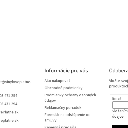
Informácie pre vás
Odobera
Ako nakupovať
Vložte svo
t
@
vinyloveplatne.
produktoch
Obchodné podmienky
Podmienky ochrany osobných
03 471 294
Email
údajov
03 471 294
Reklamačný poriadok
Vložením 
vePlatne.sk
Formulár na odstúpenie od
údajov
zmluvy
veplatne.sk
Kamenná predajňa