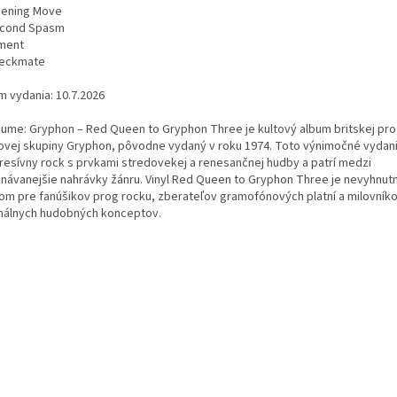
pening Move
econd Spasm
ament
heckmate
m vydania: 10.7.2026
bume: Gryphon – Red Queen to Gryphon Three je kultový album britskej pro
ovej skupiny Gryphon, pôvodne vydaný v roku 1974. Toto výnimočné vydani
resívny rock s prvkami stredovekej a renesančnej hudby a patrí medzi
znávanejšie nahrávky žánru. Vinyl Red Queen to Gryphon Three je nevyhnu
om pre fanúšikov prog rocku, zberateľov gramofónových platní a milovník
inálnych hudobných konceptov.