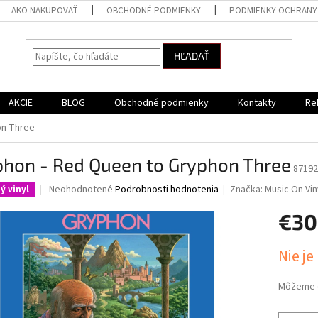
AKO NAKUPOVAŤ
OBCHODNÉ PODMIENKY
PODMIENKY OCHRANY
HĽADAŤ
AKCIE
BLOG
Obchodné podmienky
Kontakty
Re
on Three
phon - Red Queen to Gryphon Three
87192
Priemerné
Neohodnotené
Podrobnosti hodnotenia
Značka:
Music On Vin
ý vinyl
hodnotenie
produktu
€30
je
0,0
Jednotk
Nie je
z
cena:
5
hviezdičiek.
Môžeme d