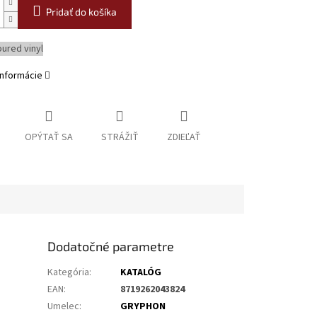
Pridať do košíka
oured vinyl
informácie
OPÝTAŤ SA
STRÁŽIŤ
ZDIEĽAŤ
Dodatočné parametre
Kategória
:
KATALÓG
EAN
:
8719262043824
Umelec
:
GRYPHON