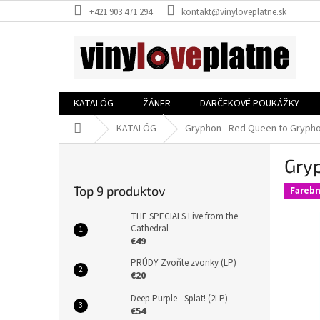
Prejsť
+421 903 471 294
kontakt@vinyloveplatne.sk
na
obsah
KATALÓG
ŽÁNER
DARČEKOVÉ POUKÁŽKY
Domov
KATALÓG
Gryphon - Red Queen to Gryph
B
Gry
o
č
Top 9 produktov
Farebn
n
ý
THE SPECIALS Live from the
p
Cathedral
€49
a
n
PRÚDY Zvoňte zvonky (LP)
e
€20
l
Deep Purple - Splat! (2LP)
€54