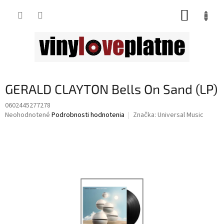
Prejsť
NÁKUP
na
obsah
KOŠÍK
GERALD CLAYTON Bells On Sand (LP)
0602445277278
Priemerné
Neohodnotené
Podrobnosti hodnotenia
Značka:
Universal Music
hodnotenie
produktu
je
0,0
z
5
hviezdičiek.