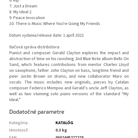
6. Rip
7. Just a Dream
8. My Ideal 2
9. Peace Invocation
10. There is Music Where You're Going My Friends
Dátum vydania/release date: 1.apríl 2022
tlačová správa distribútora:
Pianist and composer Gerald Clayton explores the impact and
abstraction of time on his ravishing 2nd Blue Note album Bells On
Sand, which features contributions from mentor Charles Lloyd
on saxophone, father John Clayton on bass, longtime friend and
peer Justin Brown on drums, and new collaborator Maro on
vocals. The music includes new originals, pieces by Catalan
composer Federico Mompou and Gerald’s uncle Jeff Clayton, as
well as two stunning solo piano versions of the standard “My
Ideal.”
Dodatočné parametre
Kategória
:
KATALÓG
Hmotnosť
:
0.3 kg
EAN
:
0602445277278