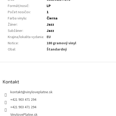
Formát/nosič
:
LP
Počet nosičov
:
1
Farba vinylu
:
Čierna
Žáner
:
Jazz
Subžáner
:
Jazz
Krajina/lokalita vydania
:
EU
Notice
:
180 gramový vinyl
Obal
:
Štandardný
Z
á
p
ä
Kontakt
t
kontakt
@
vinyloveplatne.sk
i
e
+421 903 471 294
+421 903 471 294
VinylovePlatne.sk