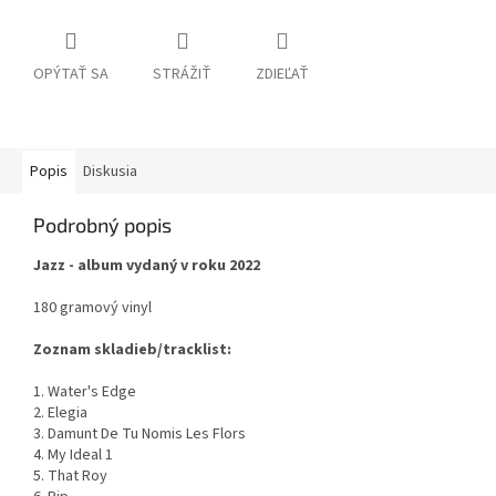
OPÝTAŤ SA
STRÁŽIŤ
ZDIEĽAŤ
Popis
Diskusia
Podrobný popis
Jazz - album vydaný v roku 2022
180 gramový vinyl
Zoznam skladieb/tracklist:
1. Water's Edge
2. Elegia
3. Damunt De Tu Nomis Les Flors
4. My Ideal 1
5. That Roy