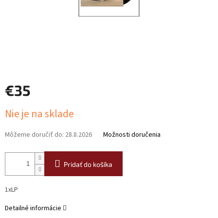
€35
Jednotková
Nie je na sklade
cena:
Môžeme doručiť do:
28.8.2026
Možnosti doručenia
Pridať do košíka
1xLP
Detailné informácie