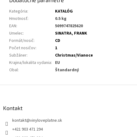
Dodatočné parametre
Kategória
:
KATALÓG
Hmotnosť
:
0.5 kg
EAN
:
5099747825620
Umelec
:
SINATRA, FRANK
Formát/nosič
:
CD
Počet nosičov
:
1
Subžáner
:
Christmas/Vianoce
Krajina/lokalita vydania
:
EU
Obal
:
Štandardný
Z
á
p
ä
Kontakt
t
kontakt
@
vinyloveplatne.sk
i
e
+421 903 471 294