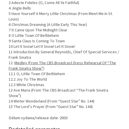
3 Adeste Fideles (O, Come All Ye Faithful)
4 Jingle Bells
5 Have Yourself A Merry Little Christmas (From Meet Me In St.
Louis)
6 Christmas Dreaming (A Little Early This Year)
7 It Came Upon The Midnight Clear
8 O Little Town Of Bethlehem
9 Santa Claus Is Coming To Town
10 Let It Snow! Let It Snow! Let It Snow!
11 Introduction By General Reynolds, Chief Of Special Services /
Frank Sinatra
12.
Medley (From The CBS Broadcast Dress Rehearsal Of “The
Frank Sinatra Show”)
12.1 O, Little Town Of Bethlehem
12.2 Joy To The World
12.3 White Christmas
13 Ave Maria (From The CBS Broadcast “The Frank Sinatra
Show”)
14 Winter Wonderland (From “Guest Star” No. 144)
15 The Lord’s Prayer (From “Guest Star” No. 144)
Dátum vydania/release date: 2003