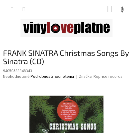
Prejsť
NÁKUP
na
obsah
KOŠÍK
FRANK SINATRA Christmas Songs By
Sinatra (CD)
94050538348343
Priemerné
Neohodnotené
Podrobnosti hodnotenia
Značka:
Reprise records
hodnotenie
produktu
je
0,0
z
5
hviezdičiek.