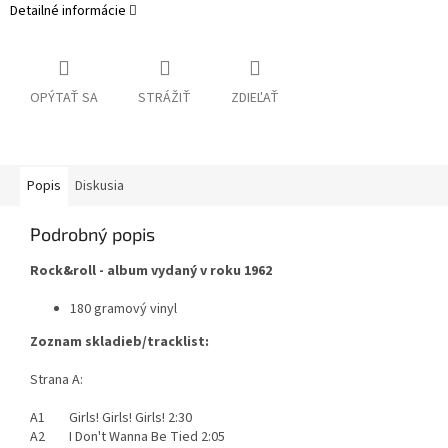
Detailné informácie
OPÝTAŤ SA
STRÁŽIŤ
ZDIEĽAŤ
Popis
Diskusia
Podrobný popis
Rock&roll - album vydaný v roku 1962
180 gramový vinyl
Zoznam skladieb/tracklist:
Strana A:
A1 Girls! Girls! Girls! 2:30
A2 I Don't Wanna Be Tied 2:05