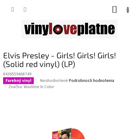
Prejsť
NÁKUP
na
obsah
KOŠÍK
Elvis Presley - Girls! Girls! Girls!
(Solid red vinyl) (LP)
8436559468749
Priemerné
Neohodnotené
Podrobnosti hodnotenia
Farebný vinyl
hodnotenie
Značka:
Waxtime In Color
produktu
je
0,0
z
5
hviezdičiek.