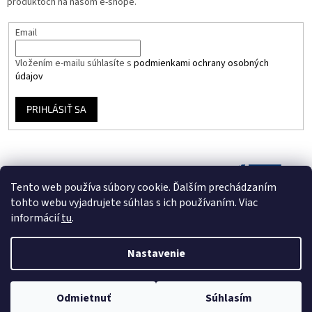
produktoch na našom e-shope.
Email
Vložením e-mailu súhlasíte s
podmienkami ochrany osobných
údajov
PRIHLÁSIŤ SA
Tento web používa súbory cookie. Ďalším prechádzaním
tohto webu vyjadrujete súhlas s ich používaním. Viac
informácií
tu
.
Nastavenie
Vytvoril Shoptet
Odmietnuť
Súhlasím
Copyright 2026
Vinyloveplatne.sk
. Všetky práva vyhradené.