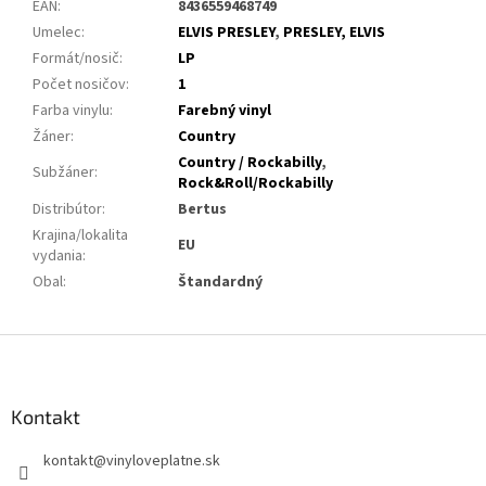
EAN
:
8436559468749
Umelec
:
ELVIS PRESLEY
,
PRESLEY, ELVIS
Formát/nosič
:
LP
Počet nosičov
:
1
Farba vinylu
:
Farebný vinyl
Žáner
:
Country
Country / Rockabilly
,
Subžáner
:
Rock&Roll/Rockabilly
Distribútor
:
Bertus
Krajina/lokalita
EU
vydania
:
Obal
:
Štandardný
Z
á
p
ä
Kontakt
t
kontakt
@
vinyloveplatne.sk
i