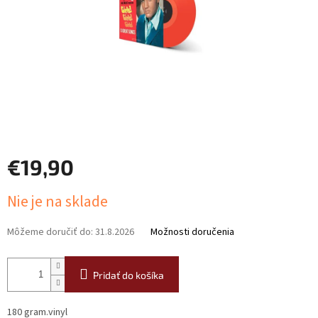
€19,90
Jednotková
Nie je na sklade
cena:
Môžeme doručiť do:
31.8.2026
Možnosti doručenia
Pridať do košíka
180 gram.vinyl