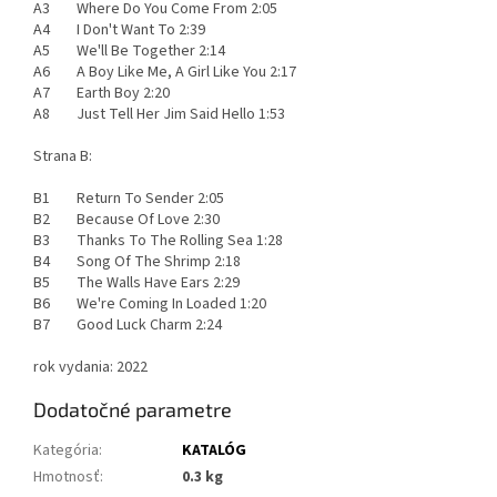
A3 Where Do You Come From 2:05
A4 I Don't Want To 2:39
A5 We'll Be Together 2:14
A6 A Boy Like Me, A Girl Like You 2:17
A7 Earth Boy 2:20
A8 Just Tell Her Jim Said Hello 1:53
Strana B:
B1 Return To Sender 2:05
B2 Because Of Love 2:30
B3 Thanks To The Rolling Sea 1:28
B4 Song Of The Shrimp 2:18
B5 The Walls Have Ears 2:29
B6 We're Coming In Loaded 1:20
B7 Good Luck Charm 2:24
rok vydania: 2022
Dodatočné parametre
Kategória
:
KATALÓG
Hmotnosť
:
0.3 kg