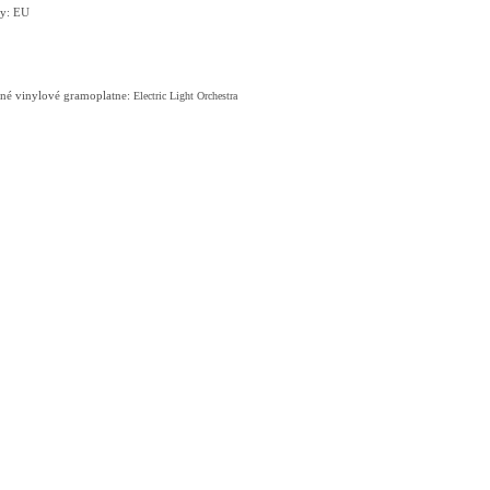
ry: EU
né vinylové gramoplatne:
Electric Light Orchestra