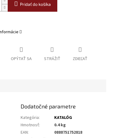
Pridať do košíka
informácie
OPÝTAŤ SA
STRÁŽIŤ
ZDIEĽAŤ
Dodatočné parametre
Kategória
:
KATALÓG
Hmotnosť
:
0.4 kg
EAN
:
0888751752818