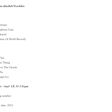
 skladieb/Tracklist:
htrope
ephone Line
karia!
sion (A World Record)
Fine
in' Thing
ove The Clouds
 Ya
ngri-La
t: vinyl LP, 33 1/3rpm
og number:
e date: 2012