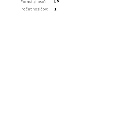
Formát/nosič
:
LP
Počet nosičov
:
1