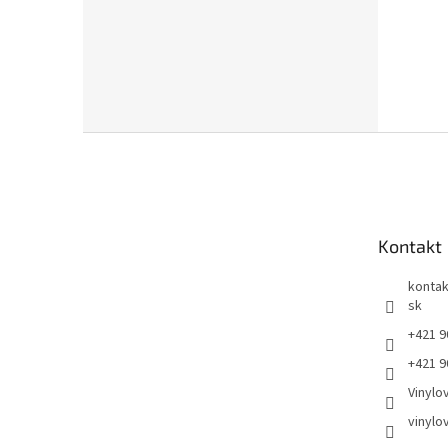
Z
á
p
ä
t
Kontakt
i
e
kontak
sk
+421 9
+421 9
Vinylo
vinylo