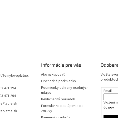
Informácie pre vás
Odobera
Ako nakupovať
Vložte svo
t
@
vinyloveplatne.
produktoch
Obchodné podmienky
Podmienky ochrany osobných
03 471 294
Email
údajov
03 471 294
Reklamačný poriadok
Vložením 
vePlatne.sk
Formulár na odstúpenie od
údajov
zmluvy
veplatne.sk
Kamenná predajňa