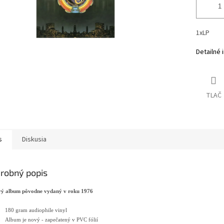
1xLP
Detailné 
TLAČ
s
Diskusia
robný popis
ý album pôvodne vydaný v roku 1976
180 gram audiophile vinyl
Album je nový - zapečatený v PVC fólií