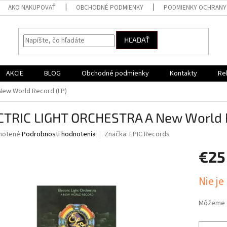
AKO NAKUPOVAŤ
OBCHODNÉ PODMIENKY
PODMIENKY OCHRANY
HĽADAŤ
AKCIE
BLOG
Obchodné podmienky
Kontakty
Re
ew World Record (LP)
CTRIC LIGHT ORCHESTRA A New World R
né
notené
Podrobnosti hodnotenia
Značka:
EPIC Records
nie
€25
u
Jednotk
Nie je
cena:
iek.
Môžeme d