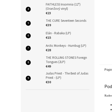
FAITHLESS Insomnia (12")
(Oranžový vinyl)
€23
THE CURE Seventeen Seconds
€39
Elán - Rabaka (LP)
€15
Arctic Monkeys - Humbug (LP)
€28
THE ROLLING STONES Foreign
Tongues (2LP)
€49
Popi
Judas Priest - The Best of Judas
Priest - (LP)
€30
Pod
Radov