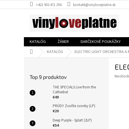
Prejsť
+421 903 471 294
kontakt@vinyloveplatne.sk
na
obsah
KATALÓG
ŽÁNER
DARČEKOVÉ POUKÁŽKY
Domov
KATALÓG
ELECTRIC LIGHT ORCHESTRA A N
B
ELE
o
č
Priemer
Neohod
Top 9 produktov
n
hodnote
ý
produkt
THE SPECIALS Live from the
p
Cathedral
je
€49
0,0
a
z
n
PRÚDY Zvoňte zvonky (LP)
5
e
€20
hviezdič
l
Deep Purple - Splat! (2LP)
€54