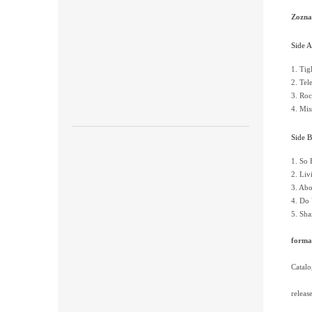
Zoznam
Side A
1. Tig
2. Tel
3. Roc
4. Mis
Side B
1. So 
2. Liv
3. Ab
4. Do
5. Sha
forma
Catal
releas