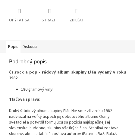
OPÝTAŤ SA
STRÁŽIŤ
ZDIEĽAŤ
Popis
Diskusia
Podrobný popis
Čs.rock a pop - rádový album
skupiny Elán vydaný v roku
1982
180 gramový vinyl
Tlačová správa:
Druhý štúdiový album skupiny Elán Nie sme zlí z roku 1982
nadviazal na veľký úspech jej debutového albumu Osmy
svetadiel a potvrdil formujúcu sa pozíciu najúspešnejšej
slovenskej hudobnej skupiny všetkých čias. Stabilná zostava
skupiny, ako aj stabilná zostava autorov (Patejdl, Ráž, Baláž,