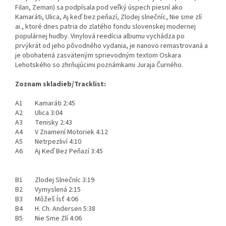
Filan, Zeman) sa podpísala pod veľký úspech piesní ako
Kamaráti, Ulica, Aj keď bez peňazí, Zlodej slnečníc, Nie sme zlí
ai., ktoré dnes patria do zlatého fondu slovenskej modernej
populárnej hudby. Vinylová reedícia albumu vychádza po
prvýkrát od jeho pôvodného vydania, je nanovo remastrovaná a
je obohatená zasväteným sprievodným textom Oskara
Lehotského so zhrňujúcimi poznámkami Juraja Čurného.
Zoznam skladieb/Tracklist:
A1 Kamaráti 2:45
A2 Ulica 3:04
A3 Tenisky 2:43
A4 V Znamení Motoriek 4:12
A5 Netrpezliví 4:10
A6 Aj Keď Bez Peňazí 3:45
B1 Zlodej Slnečníc 3:19
B2 Vymyslená 2:15
B3 Môžeš Ísť 4:06
B4 H. Ch. Andersen 5:38
B5 Nie Sme Zlí 4:06