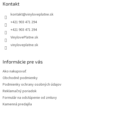
ä
Kontakt
t
kontakt
@
vinyloveplatne.sk
i
e
+421 903 471 294
+421 903 471 294
VinylovePlatne.sk
vinyloveplatne.sk
Informácie pre vás
Ako nakupovať
Obchodné podmienky
Podmienky ochrany osobných údajov
Reklamačný poriadok
Formulár na odstúpenie od zmluvy
Kamenná predajňa