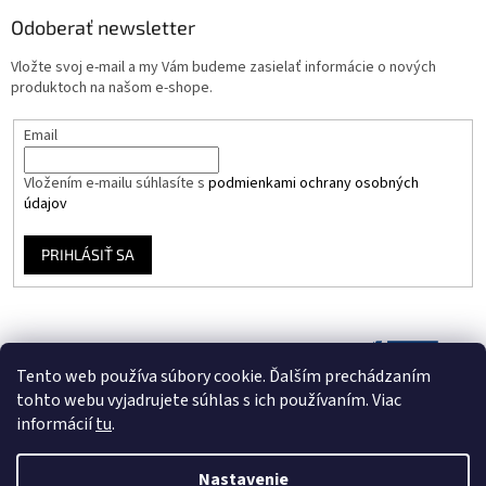
Odoberať newsletter
Vložte svoj e-mail a my Vám budeme zasielať informácie o nových
produktoch na našom e-shope.
Email
Vložením e-mailu súhlasíte s
podmienkami ochrany osobných
údajov
PRIHLÁSIŤ SA
Tento web používa súbory cookie. Ďalším prechádzaním
tohto webu vyjadrujete súhlas s ich používaním. Viac
informácií
tu
.
Nastavenie
Vytvoril Shoptet