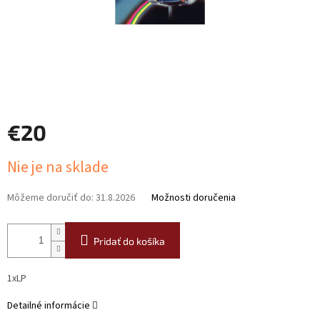
€20
Jednotková
Nie je na sklade
cena:
Môžeme doručiť do:
31.8.2026
Možnosti doručenia
Pridať do košíka
1xLP
Detailné informácie