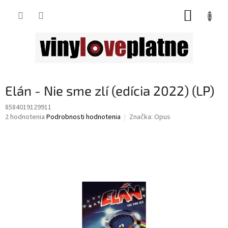
Prejsť
NÁKUP
na
obsah
KOŠÍK
Elán - Nie sme zlí (edícia 2022) (LP)
8584019129911
Priemerné
2 hodnotenia
Podrobnosti hodnotenia
Značka:
Opus
hodnotenie
produktu
je
4,0
z
5
hviezdičiek.