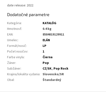
date release: 2022
Dodatočné parametre
Kategória
:
KATALÓG
Hmotnosť
:
0.4 kg
EAN
:
8584019129911
Umelec
:
ELÁN
Formát/nosič
:
LP
Počet nosičov
:
1
Farba vinylu
:
Čierna
Žáner
:
Pop
Subžáner
:
CZ/SK
,
Pop Rock
Krajina/lokalita vydania
:
Slovensko/SR
Obal
:
Štandardný
Z
á
p