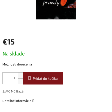
€15
Jednotková
Na sklade
cena:
Možnosti doručenia
Pridať do košíka
1xMC MC Bazár
Detailné informácie