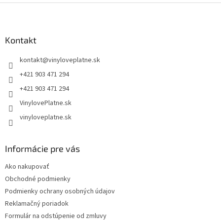
Z
á
p
ä
Kontakt
t
kontakt
@
vinyloveplatne.sk
i
e
+421 903 471 294
+421 903 471 294
VinylovePlatne.sk
vinyloveplatne.sk
Informácie pre vás
Ako nakupovať
Obchodné podmienky
Podmienky ochrany osobných údajov
Reklamačný poriadok
Formulár na odstúpenie od zmluvy