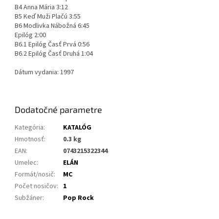
B4 Anna Mária 3:12
B5 Keď Muži Plačú 3:55
B6 Modlivka Nábožná 6:45
Epilóg 2:00
B6.1 Epilóg Časť Prvá 0:56
B6.2 Epilóg Časť Druhá 1:04
Dátum vydania: 1997
Dodatočné parametre
Kategória
:
KATALÓG
Hmotnosť
:
0.3 kg
EAN
:
0743215322344
Umelec
:
ELÁN
Formát/nosič
:
MC
Počet nosičov
:
1
Subžáner
:
Pop Rock