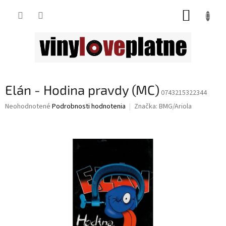
Prejsť
NÁKUP
na
obsah
KOŠÍK
Elán - Hodina pravdy (MC)
0743215322344
Priemerné
Neohodnotené
Podrobnosti hodnotenia
Značka:
BMG/Ariola
hodnotenie
produktu
je
0,0
z
5
hviezdičiek.