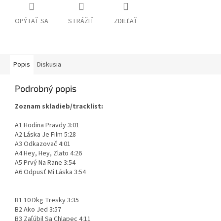
OPÝTAŤ SA
STRÁŽIŤ
ZDIEĽAŤ
Popis
Diskusia
Podrobný popis
Zoznam skladieb/tracklist:
A1 Hodina Pravdy 3:01
A2 Láska Je Film 5:28
A3 Odkazovač 4:01
A4 Hey, Hey, Zlato 4:26
A5 Prvý Na Rane 3:54
A6 Odpusť Mi Láska 3:54
B1 10 Dkg Tresky 3:35
B2 Ako Jed 3:57
B3 Zaľúbil Sa Chlapec 4:11