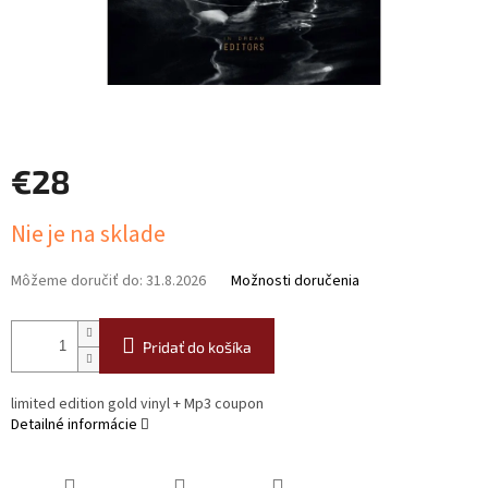
€28
Jednotková
Nie je na sklade
cena:
Môžeme doručiť do:
31.8.2026
Možnosti doručenia
Pridať do košíka
limited edition gold vinyl + Mp3 coupon
Detailné informácie