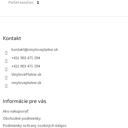
Počet nosičov
:
1
Z
á
p
ä
Kontakt
t
kontakt
@
vinyloveplatne.sk
i
e
+421 903 471 294
+421 903 471 294
VinylovePlatne.sk
vinyloveplatne.sk
Informácie pre vás
Ako nakupovať
Obchodné podmienky
Podmienky ochrany osobných údajov