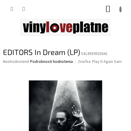
Prejsť
NÁKUP
na
obsah
KOŠÍK
EDITORS In Dream (LP)
5414939925641
Priemerné
Neohodnotené
Podrobnosti hodnotenia
Značka:
Play It Again Sam
hodnotenie
produktu
je
0,0
z
5
hviezdičiek.