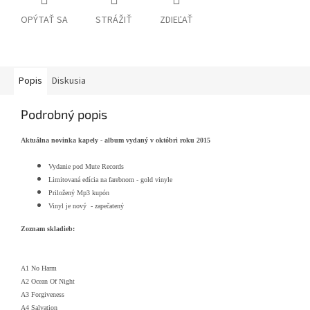
OPÝTAŤ SA
STRÁŽIŤ
ZDIEĽAŤ
Popis
Diskusia
Podrobný popis
Aktuálna novinka kapely - album vydaný v októbri roku 2015
Vydanie pod Mute Records
Limitovaná edícia na farebnom - gold vinyle
Priložený Mp3 kupón
Vinyl je nový - zapečatený
Zoznam skladieb:
A1 No Harm
A2 Ocean Of Night
A3 Forgiveness
A4 Salvation