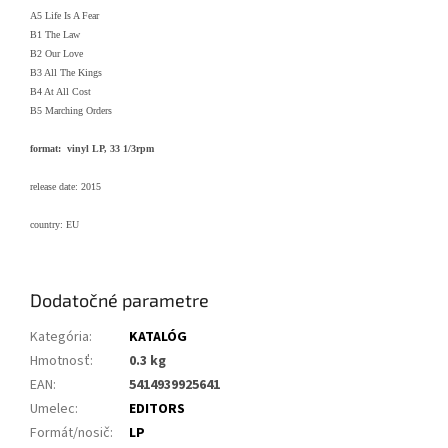
A5 Life Is A Fear
B1 The Law
B2 Our Love
B3 All The Kings
B4 At All Cost
B5 Marching Orders
format: vinyl LP, 33 1/3rpm
release date: 2015
country: EU
Dodatočné parametre
Kategória
:
KATALÓG
Hmotnosť
:
0.3 kg
EAN
:
5414939925641
Umelec
:
EDITORS
Formát/nosič
:
LP