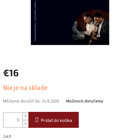
€16
Jednotková
Nie je na sklade
cena:
Môžeme doručiť do:
31.8.2026
Možnosti doručenia
Pridať do košíka
1xLP