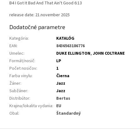
B4 I Got It Bad And That Ain't Good 6:13
release date: 21.november 2025
Dodatočné parametre
Kategória
:
KATALÓG
EAN
:
8436563186776
Umelec
:
DUKE ELLINGTON
,
JOHN COLTRANE
Formát/nosič
:
LP
Počet nosičov
:
1
Farba vinylu
:
Čierna
Žáner
:
Jazz
Subžáner
:
Jazz
Distribútor
:
Bertus
Krajina/lokalita vydania
:
EU
Obal
:
Štandardný
Z
á