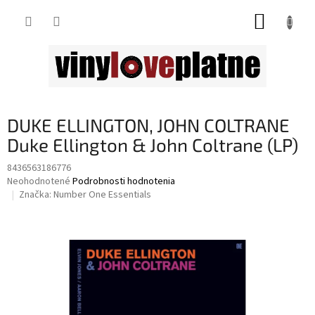
Prejsť
NÁKUP
na
obsah
KOŠÍK
DUKE ELLINGTON, JOHN COLTRANE
Duke Ellington & John Coltrane (LP)
8436563186776
Priemerné
Neohodnotené
Podrobnosti hodnotenia
hodnotenie
Značka:
Number One Essentials
produktu
je
0,0
z
5
hviezdičiek.