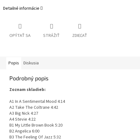
Detailné informácie
OPÝTAŤ SA
STRÁŽIŤ
ZDIEĽAŤ
Popis
Diskusia
Podrobný popis
Zoznam skladieb:
A1 In A Sentimental Mood 4:14
A2 Take The Coltrane 4:42
A3 Big Nick 4:27
A4 Stevie 4:22
B1 My Little Brown Book 5:20
B2 Angelica 6:00
B3 The Feeling Of Jazz 5:32