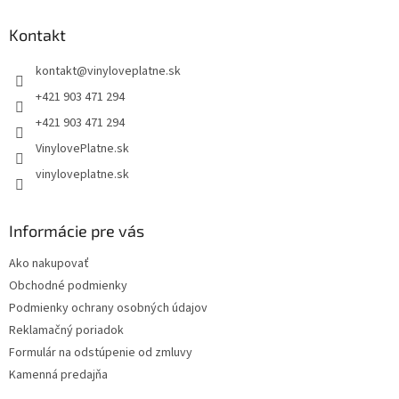
p
ä
Kontakt
t
kontakt
@
vinyloveplatne.sk
i
e
+421 903 471 294
+421 903 471 294
VinylovePlatne.sk
vinyloveplatne.sk
Informácie pre vás
Ako nakupovať
Obchodné podmienky
Podmienky ochrany osobných údajov
Reklamačný poriadok
Formulár na odstúpenie od zmluvy
Kamenná predajňa