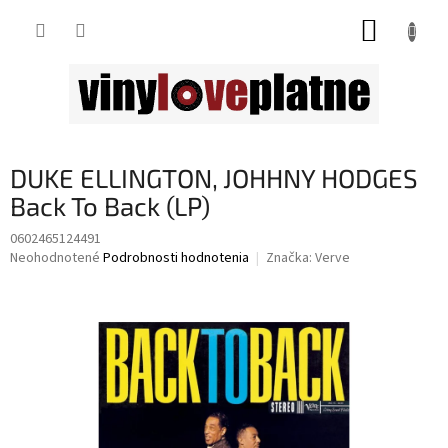
Prejsť
NÁKUP
na
obsah
KOŠÍK
DUKE ELLINGTON, JOHHNY HODGES
Back To Back (LP)
0602465124491
Priemerné
Neohodnotené
Podrobnosti hodnotenia
Značka:
Verve
hodnotenie
produktu
je
0,0
z
5
hviezdičiek.