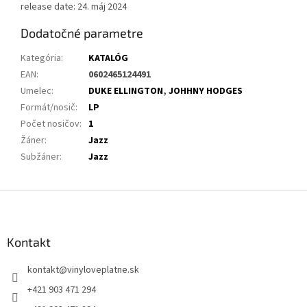
release date: 24. máj 2024
Dodatočné parametre
Kategória
:
KATALÓG
EAN
:
0602465124491
Umelec
:
DUKE ELLINGTON
,
JOHHNY HODGES
Formát/nosič
:
LP
Počet nosičov
:
1
Žáner
:
Jazz
Subžáner
:
Jazz
Z
á
p
ä
Kontakt
t
kontakt
@
vinyloveplatne.sk
i
e
+421 903 471 294