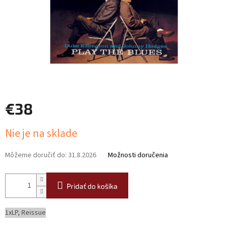
€38
Jednotková
Nie je na sklade
cena:
Môžeme doručiť do:
31.8.2026
Možnosti doručenia
Pridať do košíka
1xLP, Reissue