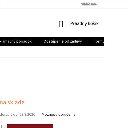
 OSOBNÝCH ÚDAJOV
REKLAMAČNÝ PORIADOK
Prihlásenie
FORMULÁR NA ODSTÚ
NÁKUPNÝ
Prázdny košík
KOŠÍK
klamačný poriadok
Odstúpenie od zmluvy
Formulár na odstúp
ová
 na sklade
oručiť do:
28.8.2026
Možnosti doručenia