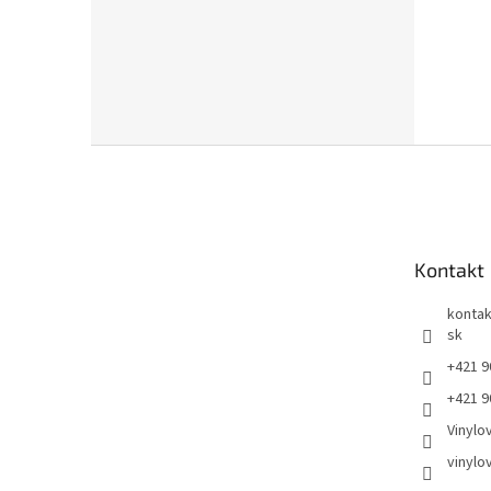
Z
á
p
ä
t
Kontakt
i
e
kontak
sk
+421 9
+421 9
Vinylo
vinylo