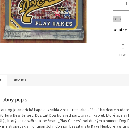
1xCD
Detailné 
TLAČ
s
Diskusia
robný popis
Eat Dog je americká kapela. Vznikla v roku 1990 ako súčasť hardcore hudob
Yorku a New Jersey. Dog Eat Dog bola jednou z prvých kapiel, ktoré spájali
 štýl, ktorý sa neskôr stal bežným. „Play Games“ bol druhým albumom Dog E
om hrali spevák a frontman John Connor, basgitarista Dave Neabore a gitari