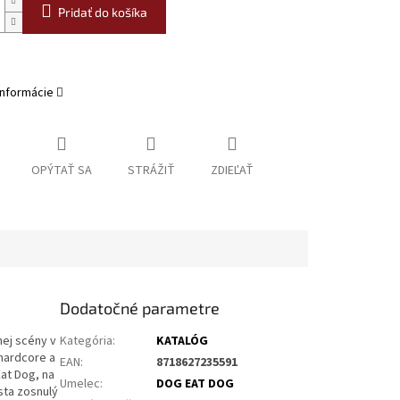
Pridať do košíka
informácie
OPÝTAŤ SA
STRÁŽIŤ
ZDIEĽAŤ
Dodatočné parametre
nej scény v
Kategória
:
KATALÓG
 hardcore a
EAN
:
8718627235591
at Dog, na
Umelec
:
DOG EAT DOG
sta zosnulý