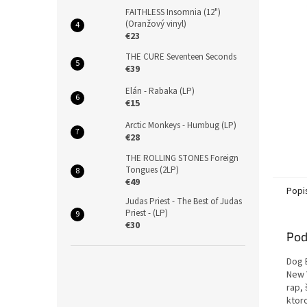
FAITHLESS Insomnia (12")
(Oranžový vinyl)
€23
THE CURE Seventeen Seconds
€39
Elán - Rabaka (LP)
€15
Arctic Monkeys - Humbug (LP)
€28
THE ROLLING STONES Foreign
Tongues (2LP)
€49
Popi
Judas Priest - The Best of Judas
Priest - (LP)
€30
Pod
Dog 
New 
rap,
ktor