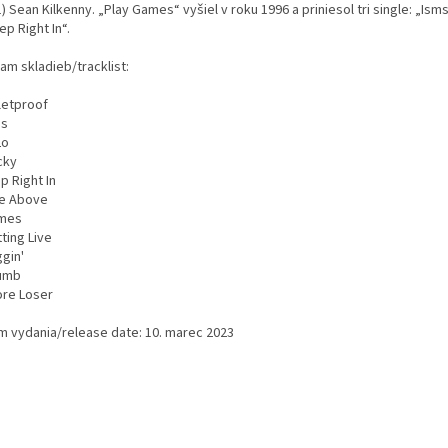
) Sean Kilkenny. „Play Games“ vyšiel v roku 1996 a priniesol tri single: „Ism
ep Right In“.
am skladieb/tracklist:
letproof
ms
Lo
cky
p Right In
se Above
mes
ting Live
gin'
umb
ore Loser
m vydania/release date: 10. marec 2023