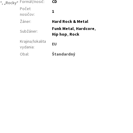
Formát/nosič
:
CD
s“, „Rocky“
Počet
1
nosičov
:
Žáner
:
Hard Rock & Metal
Funk Metal
,
Hardcore
,
Subžáner
:
Hip hop
,
Rock
Krajina/lokalita
EU
vydania
:
Obal
:
Štandardný