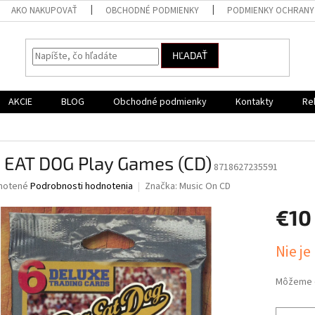
AKO NAKUPOVAŤ
OBCHODNÉ PODMIENKY
PODMIENKY OCHRANY
HĽADAŤ
AKCIE
BLOG
Obchodné podmienky
Kontakty
Re
 EAT DOG Play Games (CD)
8718627235591
né
notené
Podrobnosti hodnotenia
Značka:
Music On CD
nie
€10
u
Jednotk
Nie je
cena:
iek.
Môžeme d