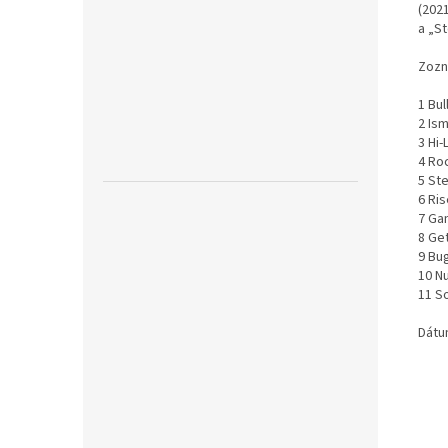
(2021
a „St
Zozn
1 Bul
2 Is
3 Hi-
4 Ro
5 Ste
6 Ri
7 Ga
8 Get
9 Bug
10 N
11 S
Dátu