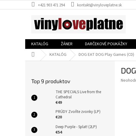
Prejsť
+421 903 471 294
kontakt@vinyloveplatne.sk
na
obsah
KATALÓG
ŽÁNER
DARČEKOVÉ POUKÁŽKY
Domov
KATALÓG
DOG EAT DOG Play Games (CD)
B
DOG
o
č
Priemer
Neohod
Top 9 produktov
n
hodnote
ý
produkt
THE SPECIALS Live from the
p
Cathedral
je
€49
0,0
a
z
n
PRÚDY Zvoňte zvonky (LP)
5
e
€20
hviezdič
l
Deep Purple - Splat! (2LP)
€54