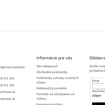
Informácie pre vás
Odobera
Ako nakupovať
Vložte svo
t
@
vinyloveplatne.
produktoch
Obchodné podmienky
Podmienky ochrany osobných
03 471 294
Email
údajov
03 471 294
Reklamačný poriadok
Vložením 
vePlatne.sk
Formulár na odstúpenie od
údajov
zmluvy
veplatne.sk
Kamenná predajňa